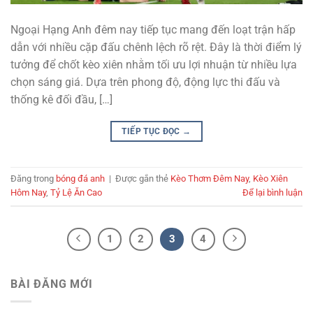
Ngoại Hạng Anh đêm nay tiếp tục mang đến loạt trận hấp
dẫn với nhiều cặp đấu chênh lệch rõ rệt. Đây là thời điểm lý
tưởng để chốt kèo xiên nhằm tối ưu lợi nhuận từ nhiều lựa
chọn sáng giá. Dựa trên phong độ, động lực thi đấu và
thống kê đối đầu, […]
TIẾP TỤC ĐỌC
→
Đăng trong
bóng đá anh
|
Được gắn thẻ
Kèo Thơm Đêm Nay
,
Kèo Xiên
Hôm Nay
,
Tỷ Lệ Ăn Cao
Để lại bình luận
1
2
3
4
BÀI ĐĂNG MỚI