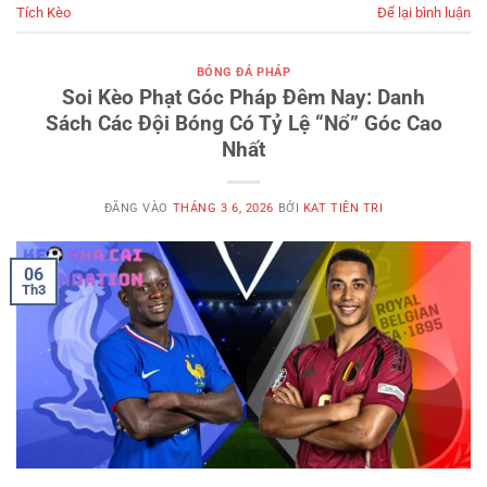
Tích Kèo
Để lại bình luận
BÓNG ĐÁ PHÁP
Soi Kèo Phạt Góc Pháp Đêm Nay: Danh
Sách Các Đội Bóng Có Tỷ Lệ “Nổ” Góc Cao
Nhất
ĐĂNG VÀO
THÁNG 3 6, 2026
BỞI
KAT TIÊN TRI
06
Th3