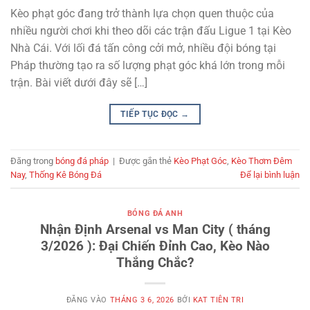
Kèo phạt góc đang trở thành lựa chọn quen thuộc của
nhiều người chơi khi theo dõi các trận đấu Ligue 1 tại Kèo
Nhà Cái. Với lối đá tấn công cởi mở, nhiều đội bóng tại
Pháp thường tạo ra số lượng phạt góc khá lớn trong mỗi
trận. Bài viết dưới đây sẽ […]
TIẾP TỤC ĐỌC
→
Đăng trong
bóng đá pháp
|
Được gắn thẻ
Kèo Phạt Góc
,
Kèo Thơm Đêm
Nay
,
Thống Kê Bóng Đá
Để lại bình luận
BÓNG ĐÁ ANH
Nhận Định Arsenal vs Man City ( tháng
3/2026 ): Đại Chiến Đỉnh Cao, Kèo Nào
Thắng Chắc?
ĐĂNG VÀO
THÁNG 3 6, 2026
BỞI
KAT TIÊN TRI