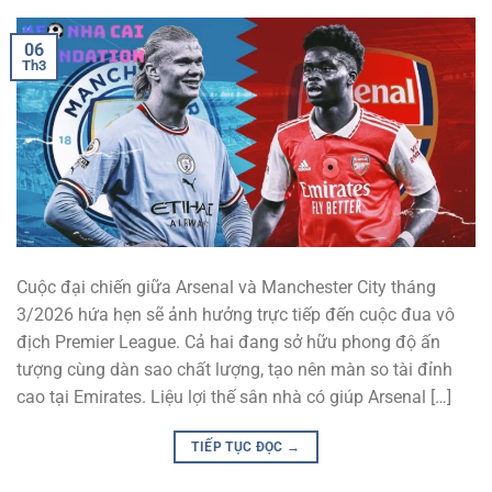
06
Th3
Cuộc đại chiến giữa Arsenal và Manchester City tháng
3/2026 hứa hẹn sẽ ảnh hưởng trực tiếp đến cuộc đua vô
địch Premier League. Cả hai đang sở hữu phong độ ấn
tượng cùng dàn sao chất lượng, tạo nên màn so tài đỉnh
cao tại Emirates. Liệu lợi thế sân nhà có giúp Arsenal […]
TIẾP TỤC ĐỌC
→