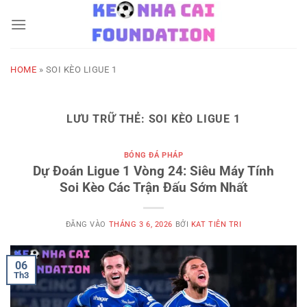
Bỏ
qua
nội
dung
HOME
»
SOI KÈO LIGUE 1
LƯU TRỮ THẺ:
SOI KÈO LIGUE 1
BÓNG ĐÁ PHÁP
Dự Đoán Ligue 1 Vòng 24: Siêu Máy Tính
Soi Kèo Các Trận Đấu Sớm Nhất
ĐĂNG VÀO
THÁNG 3 6, 2026
BỞI
KAT TIÊN TRI
06
Th3