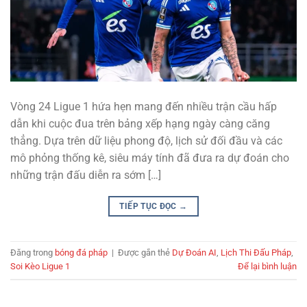
Vòng 24 Ligue 1 hứa hẹn mang đến nhiều trận cầu hấp
dẫn khi cuộc đua trên bảng xếp hạng ngày càng căng
thẳng. Dựa trên dữ liệu phong độ, lịch sử đối đầu và các
mô phỏng thống kê, siêu máy tính đã đưa ra dự đoán cho
những trận đấu diễn ra sớm […]
TIẾP TỤC ĐỌC
→
Đăng trong
bóng đá pháp
|
Được gắn thẻ
Dự Đoán AI
,
Lịch Thi Đấu Pháp
,
Soi Kèo Ligue 1
Để lại bình luận