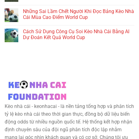
Những Sai Lầm Chết Người Khi Đọc Bảng Kèo Nhà
Cái Mùa Cao Điểm World Cup
Cách Sử Dụng Công Cụ Soi Kèo Nhà Cái Bằng AI
Dự Đoán Kết Quả World Cup
Kèo nhà cái - keonhacai - là nền tảng tổng hợp và phân tích
tỷ lệ kèo nhà cái theo thời gian thực, đồng bộ dữ liệu biến
động odds từ nhiều nguồn quốc tế. Hệ thống kết hợp nhận
định chuyên sâu của đội ngũ phân tích độc lập nhằm
mang lại góc nhìn khách quan và có cơ sở. Chúng tôi ưu