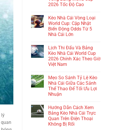
2026 Tốc Độ Cao
Kèo Nhà Cái Vòng Loại
World Cup: Cập Nhật
Biến Động Odds Từ 5
Nhà Cái Lớn
Lịch Thi Đấu Và Bảng
Kèo Nhà Cái World Cup
2026 Chính Xác Theo Giờ
Việt Nam
Mẹo So Sánh Tỷ Lệ Kèo
Nhà Cái Giữa Các Sảnh
Thể Thao Để Tối Ưu Lợi
Nhuận
Hướng Dẫn Cách Xem
Bảng Kèo Nhà Cái Trực
 lý
Quan Trên Điện Thoại
c quan
Không Bị Rối
ờ bóng