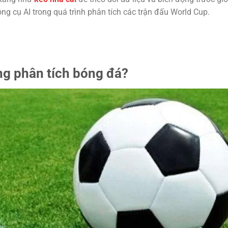
ng cụ AI trong quá trình phân tích các trận đấu World Cup.
ng phân tích bóng đá?