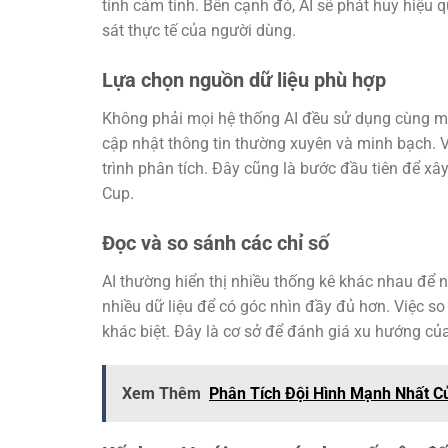
tính cảm tính. Bên cạnh đó, AI sẽ phát huy hiệu 
sát thực tế của người dùng.
Lựa chọn nguồn dữ liệu phù hợp
Không phải mọi hệ thống AI đều sử dụng cùng mộ
cập nhật thông tin thường xuyên và minh bạch. V
trình phân tích. Đây cũng là bước đầu tiên để xâ
Cup.
Đọc và so sánh các chỉ số
AI thường hiển thị nhiều thống kê khác nhau để 
nhiều dữ liệu để có góc nhìn đầy đủ hơn. Việc s
khác biệt. Đây là cơ sở để đánh giá xu hướng của
Xem Thêm
Phân Tích Đội Hình Mạnh Nhất 