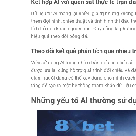
Kết hợp AI với quan sát thực tế trận đ
Dữ liệu từ AI mang lại nhiều giá trị nhưng không 
thêm đội hình, chiến thuật và tình hình thi đấu t
tích trở nên khách quan hơn. Đây cũng là phươn
hiệu quả theo dõi bóng đá.
Theo dõi kết quả phân tích qua nhiều t
Việc sử dụng AI trong nhiều trận đấu liên tiếp s
được lưu lại cũng hỗ trợ quá trình đối chiếu và
gian, người dùng có thể xây dựng cho mình cách 
tảng để tạo ra một hệ thống tham khảo dữ liệu có
Những yếu tố AI thường sử dụ