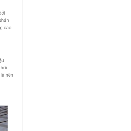
dõi
 phân
ng cao
ệu
thời
 là nền