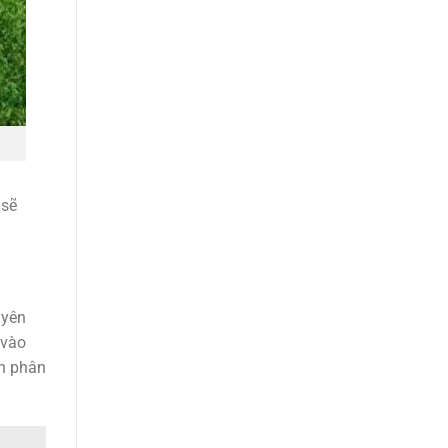
 sẽ
uyên
 vào
nh phân