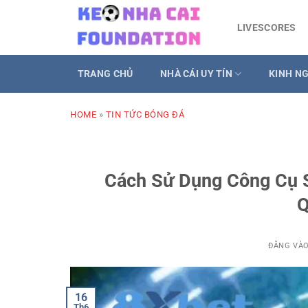
Bỏ
qua
LIVESCORES
nội
dung
TRANG CHỦ
NHÀ CÁI UY TÍN
KINH N
HOME
»
TIN TỨC BÓNG ĐÁ
Cách Sử Dụng Công Cụ S
Q
ĐĂNG VÀ
16
Th6