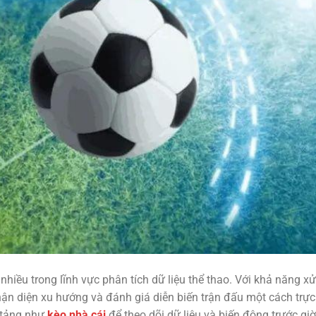
iều trong lĩnh vực phân tích dữ liệu thể thao. Với khả năng xử
nhận diện xu hướng và đánh giá diễn biến trận đấu một cách trự
 tảng như
kèo nhà cái
để theo dõi dữ liệu và biến động trước gi