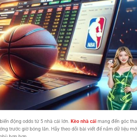
 biến động odds từ 5 nhà cái lớn.
Kèo nhà cái
mang đến góc th
hướng trước giờ bóng lăn. Hãy theo dõi bài viết để nắm dữ liệu mớ
 phù hợp hơn.