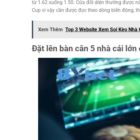
từ 1.62 xuống 1.50. Cửa đối diện thường được nân
Cup vì vậy cần được đọc theo dòng biến động, tha
Xem Thêm
Top 3 Website Xem Soi Kèo Nhà 
Đặt lên bàn cân 5 nhà cái lớ