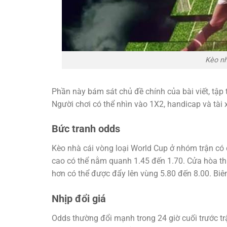
Kèo nh
Phần này bám sát chủ đề chính của bài viết, tập t
Người chơi có thể nhìn vào 1X2, handicap và tài 
Bức tranh odds
Kèo nhà cái vòng loại World Cup ở nhóm trận có
cao có thể nằm quanh 1.45 đến 1.70. Cửa hòa th
hơn có thể được đẩy lên vùng 5.80 đến 8.00. Biê
Nhịp đổi giá
Odds thường đổi mạnh trong 24 giờ cuối trước tr