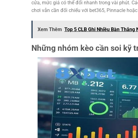
cửa, mức giá có thể đổi nhanh trong vài phút. Các
chơi vẫn cần đối chiếu với bet365, Pinnacle hoặ
Xem Thêm
Top 5 CLB Ghi Nhiều Bàn Thắng N
Những nhóm kèo cần soi kỹ t