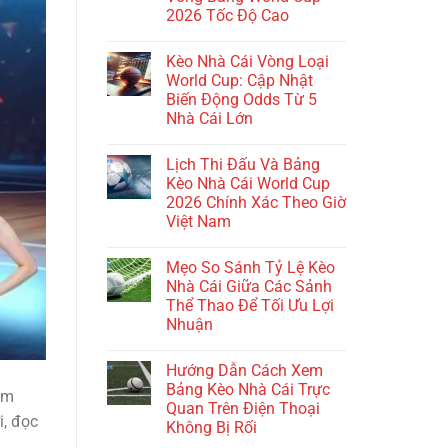
2026 Tốc Độ Cao
Kèo Nhà Cái Vòng Loại
World Cup: Cập Nhật
Biến Động Odds Từ 5
Nhà Cái Lớn
Lịch Thi Đấu Và Bảng
Kèo Nhà Cái World Cup
2026 Chính Xác Theo Giờ
Việt Nam
Mẹo So Sánh Tỷ Lệ Kèo
Nhà Cái Giữa Các Sảnh
Thể Thao Để Tối Ưu Lợi
Nhuận
Hướng Dẫn Cách Xem
Bảng Kèo Nhà Cái Trực
am
Quan Trên Điện Thoại
i, đọc
Không Bị Rối