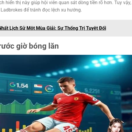
h hiển thị này giúp hội viên quan sát dòng tiền rõ hơn. Tuy vậy,
c Ladbrokes để tránh đọc lệch xu hướng.
hất Lịch Sử Một Mùa Giải: Sự Thống Trị Tuyệt Đối
rước giờ bóng lăn