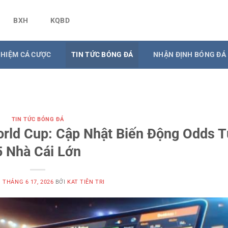
BXH
KQBD
GHIỆM CÁ CƯỢC
TIN TỨC BÓNG ĐÁ
NHẬN ĐỊNH BÓNG ĐÁ
TIN TỨC BÓNG ĐÁ
orld Cup: Cập Nhật Biến Động Odds T
5 Nhà Cái Lớn
O
THÁNG 6 17, 2026
BỞI
KAT TIÊN TRI