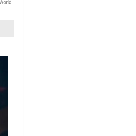
 World