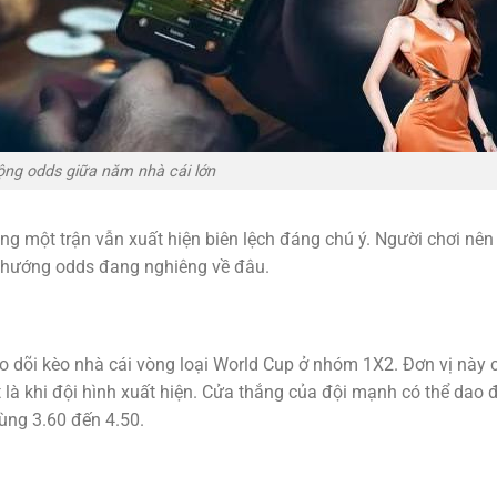
ộng odds giữa năm nhà cái lớn
cùng một trận vẫn xuất hiện biên lệch đáng chú ý. Người chơi nên
xu hướng odds đang nghiêng về đâu.
 dõi kèo nhà cái vòng loại World Cup ở nhóm 1X2. Đơn vị này 
t là khi đội hình xuất hiện. Cửa thắng của đội mạnh có thể dao
ùng 3.60 đến 4.50.