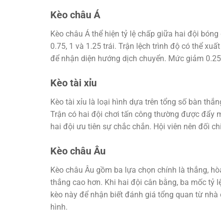
Kèo châu Á
Kèo châu Á thể hiện tỷ lệ chấp giữa hai đội bón
0.75, 1 và 1.25 trái. Trận lệch trình độ có thể xuấ
để nhận diện hướng dịch chuyển. Mức giảm 0.25 t
Kèo tài xỉu
Kèo tài xỉu là loại hình dựa trên tổng số bàn thắ
Trận có hai đội chơi tấn công thường được đẩy mố
hai đội ưu tiên sự chắc chắn. Hội viên nên đối ch
Kèo châu Âu
Kèo châu Âu gồm ba lựa chọn chính là thắng, hò
thắng cao hơn. Khi hai đội cân bằng, ba mốc tỷ 
kèo này để nhận biết đánh giá tổng quan từ nhà 
hình.