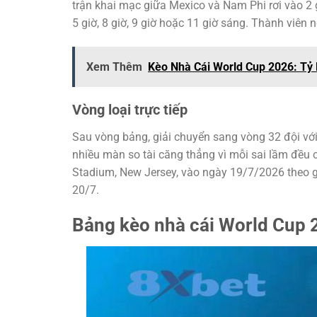
trận khai mạc giữa Mexico và Nam Phi rơi vào 2 g
5 giờ, 8 giờ, 9 giờ hoặc 11 giờ sáng. Thành viên
Xem Thêm
Kèo Nhà Cái World Cup 2026: T
Vòng loại trực tiếp
Sau vòng bảng, giải chuyển sang vòng 32 đội với 
nhiều màn so tài căng thẳng vì mỗi sai lầm đều có
Stadium, New Jersey, vào ngày 19/7/2026 theo g
20/7.
Bảng kèo nhà cái World Cup 