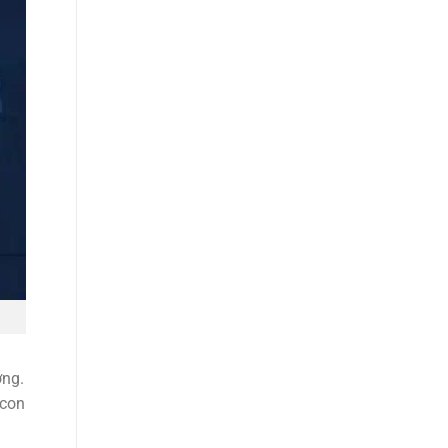
ợng.
 con