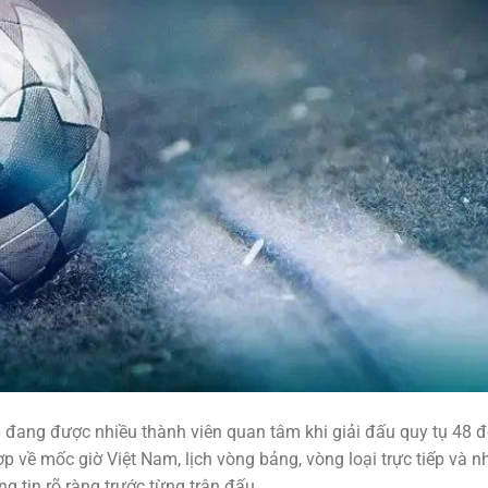
 đang được nhiều thành viên quan tâm khi giải đấu quy tụ 48 đ
 về mốc giờ Việt Nam, lịch vòng bảng, vòng loại trực tiếp và n
ng tin rõ ràng trước từng trận đấu.