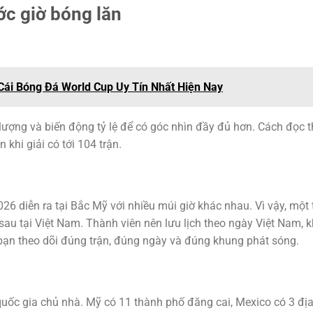
ước giờ bóng lăn
Cái Bóng Đá World Cup Uy Tín Nhất Hiện Nay
c lượng và biến động tỷ lệ để có góc nhìn đầy đủ hơn. Cách đọc 
 khi giải có tới 104 trận.
 diễn ra tại Bắc Mỹ với nhiều múi giờ khác nhau. Vì vậy, một 
sau tại Việt Nam. Thành viên nên lưu lịch theo ngày Việt Nam, 
 bạn theo dõi đúng trận, đúng ngày và đúng khung phát sóng.
quốc gia chủ nhà. Mỹ có 11 thành phố đăng cai, Mexico có 3 đị