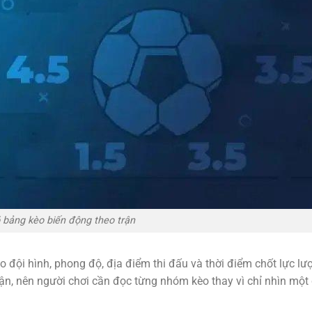
õ bảng kèo biến động theo trận
o đội hình, phong độ, địa điểm thi đấu và thời điểm chốt lực lư
trận, nên người chơi cần đọc từng nhóm kèo thay vì chỉ nhìn một