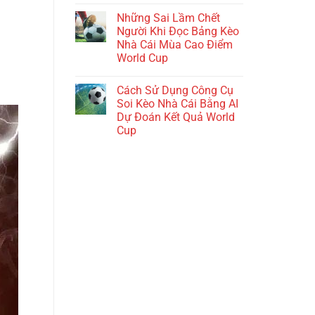
Những Sai Lầm Chết
Người Khi Đọc Bảng Kèo
Nhà Cái Mùa Cao Điểm
World Cup
Cách Sử Dụng Công Cụ
Soi Kèo Nhà Cái Bằng AI
Dự Đoán Kết Quả World
Cup