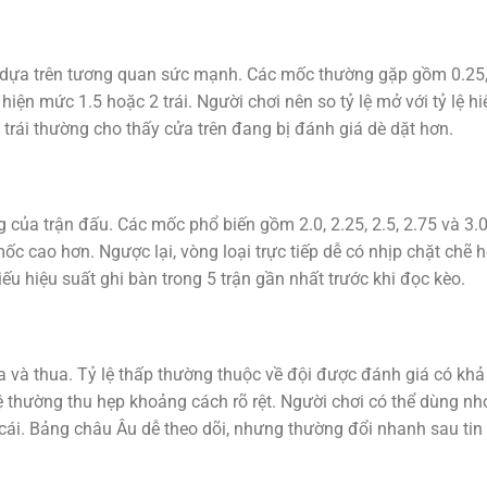
g dựa trên tương quan sức mạnh. Các mốc thường gặp gồm 0.25,
t hiện mức 1.5 hoặc 2 trái. Người chơi nên so tỷ lệ mở với tỷ lệ hi
rái thường cho thấy cửa trên đang bị đánh giá dè dặt hơn.
ng của trận đấu. Các mốc phổ biến gồm 2.0, 2.25, 2.5, 2.75 và 3.
c cao hơn. Ngược lại, vòng loại trực tiếp dễ có nhịp chặt chẽ h
iếu hiệu suất ghi bàn trong 5 trận gần nhất trước khi đọc kèo.
a và thua. Tỷ lệ thấp thường thuộc về đội được đánh giá có kh
lệ thường thu hẹp khoảng cách rõ rệt. Người chơi có thể dùng n
cái. Bảng châu Âu dễ theo dõi, nhưng thường đổi nhanh sau tin