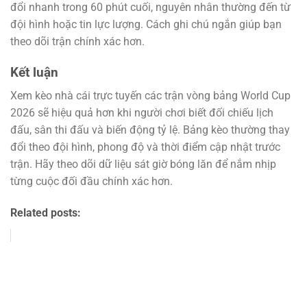
đổi nhanh trong 60 phút cuối, nguyên nhân thường đến từ
đội hình hoặc tin lực lượng. Cách ghi chú ngắn giúp bạn
theo dõi trận chính xác hơn.
Kết luận
Xem kèo nhà cái trực tuyến các trận vòng bảng World Cup
2026 sẽ hiệu quả hơn khi người chơi biết đối chiếu lịch
đấu, sân thi đấu và biến động tỷ lệ. Bảng kèo thường thay
đổi theo đội hình, phong độ và thời điểm cập nhật trước
trận. Hãy theo dõi dữ liệu sát giờ bóng lăn để nắm nhịp
từng cuộc đối đầu chính xác hơn.
Related posts: