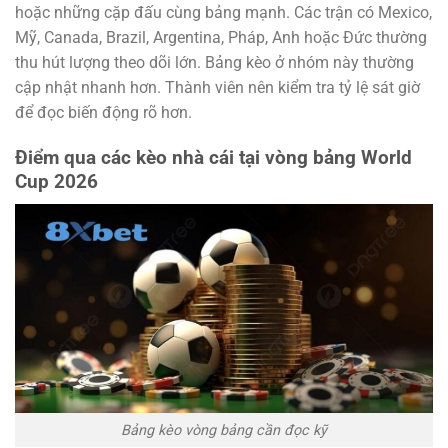
hoặc những cặp đấu cùng bảng mạnh. Các trận có Mexico,
Mỹ, Canada, Brazil, Argentina, Pháp, Anh hoặc Đức thường
thu hút lượng theo dõi lớn. Bảng kèo ở nhóm này thường
cập nhật nhanh hơn. Thành viên nên kiểm tra tỷ lệ sát giờ
để đọc biến động rõ hơn.
Điểm qua các kèo nhà cái tại vòng bảng World
Cup 2026
Bảng kèo vòng bảng cần đọc kỹ