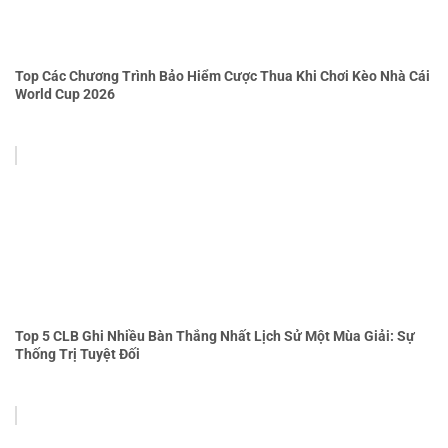
Top Các Chương Trình Bảo Hiểm Cược Thua Khi Chơi Kèo Nhà Cái
World Cup 2026
Top 5 CLB Ghi Nhiều Bàn Thắng Nhất Lịch Sử Một Mùa Giải: Sự
Thống Trị Tuyệt Đối