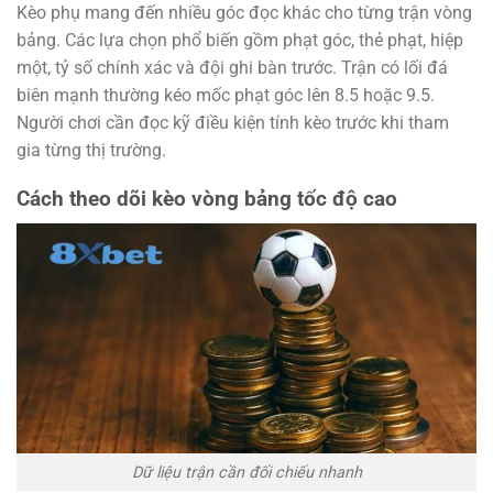
Kèo phụ mang đến nhiều góc đọc khác cho từng trận vòng
bảng. Các lựa chọn phổ biến gồm phạt góc, thẻ phạt, hiệp
một, tỷ số chính xác và đội ghi bàn trước. Trận có lối đá
biên mạnh thường kéo mốc phạt góc lên 8.5 hoặc 9.5.
Người chơi cần đọc kỹ điều kiện tính kèo trước khi tham
gia từng thị trường.
Cách theo dõi kèo vòng bảng tốc độ cao
Dữ liệu trận cần đối chiếu nhanh