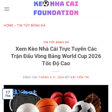
Bỏ
qua
nội
dung
HOME
»
TIN TỨC BÓNG ĐÁ
TIN TỨC BÓNG ĐÁ
Xem Kèo Nhà Cái Trực Tuyến Các
Trận Đấu Vòng Bảng World Cup 2026
Tốc Độ Cao
ĐĂNG VÀO
THÁNG 6 17, 2026
BỞI
KAT TIÊN TRI
17
Th6