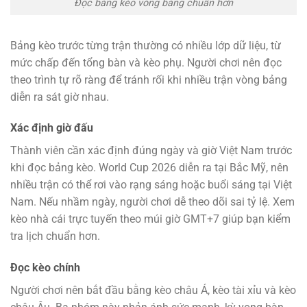
Đọc bảng kèo vòng bảng chuẩn hơn
Bảng kèo trước từng trận thường có nhiều lớp dữ liệu, từ
mức chấp đến tổng bàn và kèo phụ. Người chơi nên đọc
theo trình tự rõ ràng để tránh rối khi nhiều trận vòng bảng
diễn ra sát giờ nhau.
Xác định giờ đấu
Thành viên cần xác định đúng ngày và giờ Việt Nam trước
khi đọc bảng kèo. World Cup 2026 diễn ra tại Bắc Mỹ, nên
nhiều trận có thể rơi vào rạng sáng hoặc buổi sáng tại Việt
Nam. Nếu nhầm ngày, người chơi dễ theo dõi sai tỷ lệ. Xem
kèo nhà cái trực tuyến theo múi giờ GMT+7 giúp bạn kiểm
tra lịch chuẩn hơn.
Đọc kèo chính
Người chơi nên bắt đầu bằng kèo châu Á, kèo tài xỉu và kèo