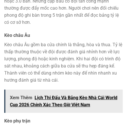
hoặc 3.0 bàn. Những cặp đấu có đội tấn công mạnh
thường được đẩy mốc cao hơn. Người chơi nên đối chiếu
phong độ ghi bàn trong 5 trận gần nhất để đọc bảng tỷ lệ
có cơ sở hơn.
Kèo châu Âu
Kèo châu Âu gồm ba cửa chính là thắng, hòa và thua. Tỷ lệ
thấp thường thuộc về đội được đánh giá nhỉnh hơn về lực
lượng, phong độ hoặc kinh nghiệm. Khi hai đội có trình độ
sát nhau, khoảng cách giữa ba cửa sẽ thu hẹp đáng kể.
Thành viên có thể dùng nhóm kèo này để nhìn nhanh xu
hướng đánh giá từ nhà cái.
Xem Thêm
Lịch Thi Đấu Và Bảng Kèo Nhà Cái World
Cup 2026 Chính Xác Theo Giờ Việt Nam
Kèo phụ trận