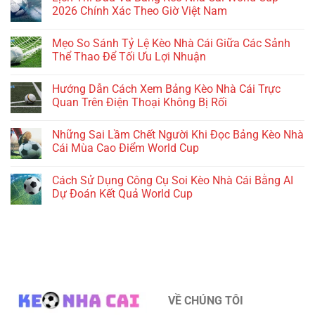
2026 Chính Xác Theo Giờ Việt Nam
Mẹo So Sánh Tỷ Lệ Kèo Nhà Cái Giữa Các Sảnh
Thể Thao Để Tối Ưu Lợi Nhuận
Hướng Dẫn Cách Xem Bảng Kèo Nhà Cái Trực
Quan Trên Điện Thoại Không Bị Rối
Những Sai Lầm Chết Người Khi Đọc Bảng Kèo Nhà
Cái Mùa Cao Điểm World Cup
Cách Sử Dụng Công Cụ Soi Kèo Nhà Cái Bằng AI
Dự Đoán Kết Quả World Cup
VỀ CHÚNG TÔI