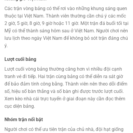
Các trận vòng bảng có thể rơi vào những khung sáng quen
thuộc tại Việt Nam. Thành viên thường cần chú ý các mốc
2 giờ, 5 giờ, 8 giờ, 9 giờ hoặc 11 giờ. Một trận đá buổi tối tại
Mỹ có thể thành sáng hôm sau ở Việt Nam. Người chơi nên
lưu lịch theo ngày Việt Nam để không bỏ sót trận đáng chú
ý.
Lượt cuối bảng
Lượt cuối vòng bảng thường căng hơn vì nhiều đội cạnh
tranh vé đi tiếp. Hai trận cùng bảng có thể diễn ra sát giờ
để bảo đảm tính công bằng. Thành viên nên theo dõi điểm
số, hiệu số bàn thắng và số bàn ghi được trước lượt cuối.
Xem kèo nhà cái trực tuyến ở giai đoạn này cần đọc thêm
cục diện bảng.
Nhóm trận nổi bật
Người chơi có thể ưu tiên trận của chủ nhà, đội hạt giống