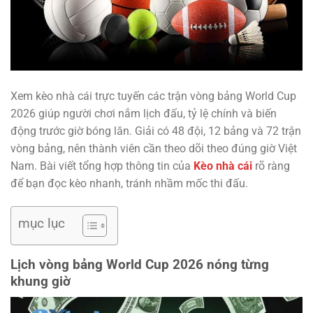
Xem kèo nhà cái trực tuyến các trận vòng bảng World Cup
2026 giúp người chơi nắm lịch đấu, tỷ lệ chính và biến
động trước giờ bóng lăn. Giải có 48 đội, 12 bảng và 72 trận
vòng bảng, nên thành viên cần theo dõi theo đúng giờ Việt
Nam. Bài viết tổng hợp thông tin của
Kèo nhà cái
rõ ràng
để bạn đọc kèo nhanh, tránh nhầm mốc thi đấu.
mục lục
Lịch vòng bảng World Cup 2026 nóng từng
khung giờ