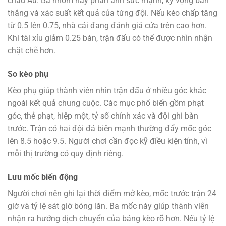
châu Âu. Ba nhóm này phản ánh sức mạnh, kỳ vọng bàn
thắng và xác suất kết quả của từng đội. Nếu kèo chấp tăng
từ 0.5 lên 0.75, nhà cái đang đánh giá cửa trên cao hơn.
Khi tài xỉu giảm 0.25 bàn, trận đấu có thể được nhìn nhận
chặt chẽ hơn.
So kèo phụ
Kèo phụ giúp thành viên nhìn trận đấu ở nhiều góc khác
ngoài kết quả chung cuộc. Các mục phổ biến gồm phạt
góc, thẻ phạt, hiệp một, tỷ số chính xác và đội ghi bàn
trước. Trận có hai đội đá biên mạnh thường đẩy mốc góc
lên 8.5 hoặc 9.5. Người chơi cần đọc kỹ điều kiện tính, vì
mỗi thị trường có quy định riêng.
Lưu mốc biến động
Người chơi nên ghi lại thời điểm mở kèo, mốc trước trận 24
giờ và tỷ lệ sát giờ bóng lăn. Ba mốc này giúp thành viên
nhận ra hướng dịch chuyển của bảng kèo rõ hơn. Nếu tỷ lệ