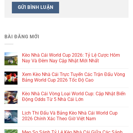
BÀI ĐĂNG MỚI
Kèo Nhà Cái World Cup 2026: Tỷ Lệ Cược Hôm
Nay Và Đêm Nay Cập Nhật Mới Nhất
Xem Kèo Nhà Cái Trực Tuyến Các Trận Đấu Vòng
Bảng World Cup 2026 Tốc Độ Cao
Kèo Nhà Cái Vòng Loại World Cup: Cập Nhật Biến
Động Odds Từ 5 Nhà Cái Lớn
Lịch Thi Đấu Và Bảng Kèo Nhà Cái World Cup
2026 Chính Xác Theo Giờ Việt Nam
Mẹo So Sánh Tỷ Lệ Kèo Nhà Cái Giữa Các Sảnh