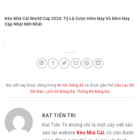
Kèo Nhà Cái World Cup 2026: Tỷ Lệ Cược Hôm Nay Và Đêm Nay
Cập Nhật Mới Nhất
Bài viết này được đăng trong
tin tức bóng đá
và được gắn thẻ
Câu Lạc Bộ
Ghi Bàn
,
Lịch Sử Bóng Đá
,
Thống Kê Bóng Đá
.
KAT TIÊN TRI
Kat Tiên Tri không chỉ là một cây viết sắc
sảo tại website
Kèo Nhà Cái
, cô còn được