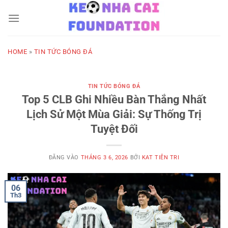
Bỏ
qua
nội
dung
HOME
»
TIN TỨC BÓNG ĐÁ
TIN TỨC BÓNG ĐÁ
Top 5 CLB Ghi Nhiều Bàn Thắng Nhất
Lịch Sử Một Mùa Giải: Sự Thống Trị
Tuyệt Đối
ĐĂNG VÀO
THÁNG 3 6, 2026
BỞI
KAT TIÊN TRI
06
Th3