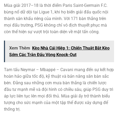
Mùa giải 2017–18 là thời điểm Paris Saint-Germain F.C.
bùng nổ dữ dội tại Ligue 1, khi họ biến giải đấu quốc nội
thành sân khấu riêng của mình. Với 171 bàn thắng trên
mọi đấu trường, PSG không chỉ vô địch thuyết phục mà
còn thể hiện sự vượt trội toàn diện về mặt tấn công.
Xem Thêm
Kèo Nhà Cái Hiệp 1: Chiến Thuật Bắt Kèo
Sớm Các Trận Đấu Vòng Knock-Out
Tam tấu Neymar – Mbappé – Cavani mang đến sự kết hợp
hoàn hảo giữa tốc độ, kỹ thuật và bản năng săn bàn sắc
bén. Đằng sau những cơn mưa bàn thắng là chiến lược
đầu tư mạnh mẽ và đội hình có chiều sâu, giúp PSG duy trì
áp lực liên tục lên mọi đối thủ. Mùa giải ấy trở thành biểu
tượng cho sức mạnh của một tập thể được xây dựng để
thống trị.