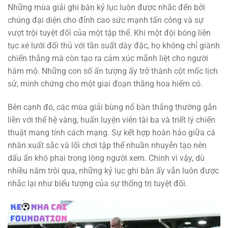
Những mùa giải ghi bàn kỷ lục luôn được nhắc đến bởi
chúng đại diện cho đỉnh cao sức mạnh tấn công và sự
vượt trội tuyệt đối của một tập thể. Khi một đội bóng liên
tục xé lưới đối thủ với tần suất dày đặc, họ không chỉ giành
chiến thắng mà còn tạo ra cảm xúc mãnh liệt cho người
hâm mộ. Những con số ấn tượng ấy trở thành cột mốc lịch
sử, minh chứng cho một giai đoạn thăng hoa hiếm có.
Bên cạnh đó, các mùa giải bùng nổ bàn thắng thường gắn
liền với thế hệ vàng, huấn luyện viên tài ba và triết lý chiến
thuật mang tính cách mạng. Sự kết hợp hoàn hảo giữa cá
nhân xuất sắc và lối chơi tập thể nhuần nhuyễn tạo nên
dấu ấn khó phai trong lòng người xem. Chính vì vậy, dù
nhiều năm trôi qua, những kỷ lục ghi bàn ấy vẫn luôn được
nhắc lại như biểu tượng của sự thống trị tuyệt đối.