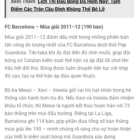
Xem Thêm
Lịch Thi Đấu Bóng Đá Hôm Nay: Tâm
Điểm Các Trận Cầu Đinh Không Thể Bỏ Lỡ
FC Barcelona – Mùa giải 2011–12 (190 bàn)
Mùa giải 2011–12 đánh dấu một trong những phiên bản
tấn công ấn tượng nhất của FC Barcelona dưới thời Pep
Guardiola. Tiki-taka khi ấy đạt đến độ chín muồi, giúp đội
bóng xứ Catalan kiểm soát thế trận và áp đặt lối chơi lên
hầu hết đối thủ. Bóng được luân chuyển liên tục với nhịp
độ cao, tạo ra thế trận áp đảo quen thuộc.
Bộ ba Messi – Xavi – Iniesta giữ vai trò hạt nhân trong hệ
thống vận hành trơn tru đó. Nếu Xavi và Iniesta đảm nhiệm
khâu tổ chức, thì Messi là người kết thúc hoàn hảo với 73
bàn thắng trên mọi đấu trường. Riêng tại La Liga,
Barcelona ghi 114 bàn, góp phần đưa tổng số bàn thắng
mùa giải lên 190 – minh chứng rõ ràng cho sự hoàn thiện
của triết lý kiểm soát bóng mà Guardiola xây dựng.