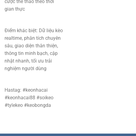
cược thể thao theo thời
gian thực
Điểm khác biệt: Dữ liệu kèo
realtime, phân tích chuyên
sâu, giao diện thân thiện,
thông tin minh bạch, cập
nhật nhanh, tối ưu trải
nghiệm người dùng
Hastag: #keonhacai
#keonhacai88 #soikeo
#tylekeo #keobongda