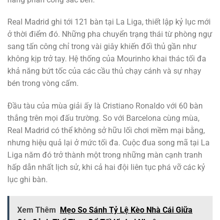
Real Madrid ghi tới 121 bàn tại La Liga, thiết lập kỷ lục mới
ở thời điểm đó. Những pha chuyển trạng thái từ phòng ngự
sang tấn công chỉ trong vài giây khiến đối thủ gần như
không kịp trở tay. Hệ thống của Mourinho khai thác tối đa
khả năng bứt tốc của các cầu thủ chạy cánh và sự nhạy
bén trong vòng cấm.
Đầu tàu của mùa giải ấy là Cristiano Ronaldo với 60 bàn
thắng trên mọi đấu trường. So với Barcelona cùng mùa,
Real Madrid có thể không sở hữu lối chơi mềm mại bằng,
nhưng hiệu quả lại ở mức tối đa. Cuộc đua song mã tại La
Liga năm đó trở thành một trong những màn cạnh tranh
hấp dẫn nhất lịch sử, khi cả hai đội liên tục phá vỡ các kỷ
lục ghi bàn.
Xem Thêm
Mẹo So Sánh Tỷ Lệ Kèo Nhà Cái Giữa