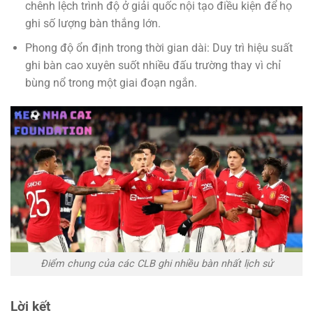
chênh lệch trình độ ở giải quốc nội tạo điều kiện để họ
ghi số lượng bàn thắng lớn.
Phong độ ổn định trong thời gian dài: Duy trì hiệu suất
ghi bàn cao xuyên suốt nhiều đấu trường thay vì chỉ
bùng nổ trong một giai đoạn ngắn.
Điểm chung của các CLB ghi nhiều bàn nhất lịch sử
Lời kết