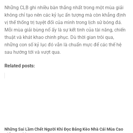
Những CLB ghi nhiều bàn thắng nhất trong một mùa giải
không chỉ tạo nên các kỷ lục ấn tượng mà còn khẳng định
vị thế thống trị tuyệt đối của mình trong lịch sử bóng đá.
Mỗi mùa giải bùng nổ ấy là sự kết tinh của tài năng, chiến
thuật và khát khao chinh phục. Dù thời gian trôi qua,
những con số kỷ lục đó vẫn là chuẩn mực để các thế hệ
sau hướng tới và vượt qua.
Related posts:
Những Sai Lầm Chết Người Khi Đọc Bảng Kèo Nhà Cái Mùa Cao