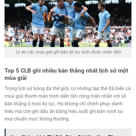
Lý do các mùa giải ghi bàn kỷ lục luôn được nhắc đến
Top 5 CLB ghi nhiều bàn thắng nhất lịch sử một
mùa giải
Trong lịch sử bóng đá thế giới, có những tập thể đã biến cả
mùa giải thành màn trình diễn tấn công mãn nhãn với số
bàn thắng ở mức kỷ lục. Họ không chỉ chinh phục danh
hiệu mà còn ghi dấu ấn bằng hiệu suất ghi bàn vượt xa
mọi chuẩn mực thông thường.