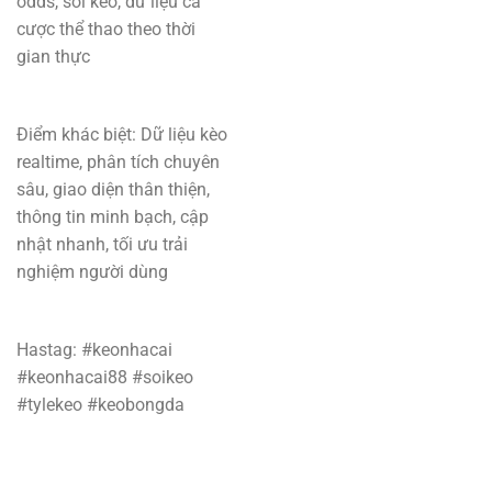
odds, soi kèo, dữ liệu cá
cược thể thao theo thời
gian thực
Điểm khác biệt: Dữ liệu kèo
realtime, phân tích chuyên
sâu, giao diện thân thiện,
thông tin minh bạch, cập
nhật nhanh, tối ưu trải
nghiệm người dùng
Hastag: #keonhacai
#keonhacai88 #soikeo
#tylekeo #keobongda