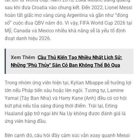
sau khi đưa Croatia vào chung kết. Đến 2022, Lionel Messi
hoàn tất giấc mơ vàng cùng Argentina và gần như “đóng
sổ” cuộc đua QBV năm đó. Vì vậy, FIFA World Cup 2026 tại
Mỹ, Canada và Mexico nhiều khả năng sẽ là yếu tố định
đoạt danh hiệu 2026.
Xem Thêm
Cầu Thủ Kiến Tạo Nhiều Nhất Lịch Sử:
Những "Phù Thủy" Sân Cỏ Bạn Không Thể Bỏ Qua
Trong nhóm ứng viên hiện tại, Kylian Mbappe sẽ hưởng lợi
lớn nếu Pháp tiến sâu hoặc lên ngôi. Tương tự, Lamine
Yamal (Tây Ban Nha) và Harry Kane (Anh) đều có cơ hội
bứt phá nếu tỏa sáng đúng thời điểm. Trái lại, Erling
Haaland gặp trở ngại khi Na Uy không được đánh giá là
ứng viên hàng đầu.
Bên cạnh đó, câu hỏi đầy cảm xúc vẫn xoay quanh Messi