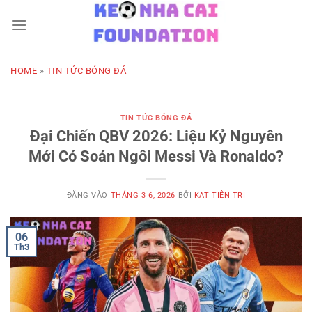
Bỏ
qua
nội
dung
HOME
»
TIN TỨC BÓNG ĐÁ
TIN TỨC BÓNG ĐÁ
Đại Chiến QBV 2026: Liệu Kỷ Nguyên
Mới Có Soán Ngôi Messi Và Ronaldo?
ĐĂNG VÀO
THÁNG 3 6, 2026
BỞI
KAT TIÊN TRI
06
Th3