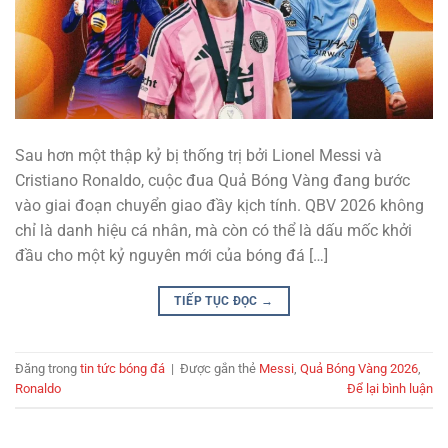
Sau hơn một thập kỷ bị thống trị bởi Lionel Messi và
Cristiano Ronaldo, cuộc đua Quả Bóng Vàng đang bước
vào giai đoạn chuyển giao đầy kịch tính. QBV 2026 không
chỉ là danh hiệu cá nhân, mà còn có thể là dấu mốc khởi
đầu cho một kỷ nguyên mới của bóng đá […]
TIẾP TỤC ĐỌC
→
Đăng trong
tin tức bóng đá
|
Được gắn thẻ
Messi
,
Quả Bóng Vàng 2026
,
Ronaldo
Để lại bình luận