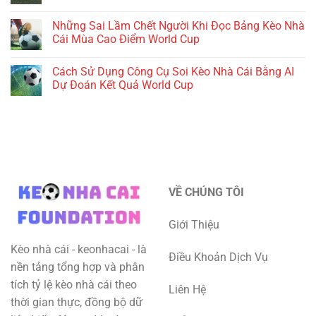
Những Sai Lầm Chết Người Khi Đọc Bảng Kèo Nhà
Cái Mùa Cao Điểm World Cup
Cách Sử Dụng Công Cụ Soi Kèo Nhà Cái Bằng AI
Dự Đoán Kết Quả World Cup
VỀ CHÚNG TÔI
Giới Thiệu
Kèo nhà cái - keonhacai - là
Điều Khoản Dịch Vụ
nền tảng tổng hợp và phân
tích tỷ lệ kèo nhà cái theo
Liên Hệ
thời gian thực, đồng bộ dữ