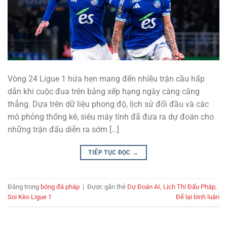
Vòng 24 Ligue 1 hứa hẹn mang đến nhiều trận cầu hấp
dẫn khi cuộc đua trên bảng xếp hạng ngày càng căng
thẳng. Dựa trên dữ liệu phong độ, lịch sử đối đầu và các
mô phỏng thống kê, siêu máy tính đã đưa ra dự đoán cho
những trận đấu diễn ra sớm […]
TIẾP TỤC ĐỌC
→
Đăng trong
bóng đá pháp
|
Được gắn thẻ
Dự Đoán AI
,
Lịch Thi Đấu Pháp
,
Soi Kèo Ligue 1
Để lại bình luận