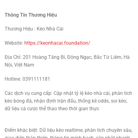
Thông Tin Thương Hiệu
Thương Hiệu : Kèo Nhà Cái
Website:
https://keonhacai.foundation/
Địa Chỉ: 201 Hoàng Tăng Bí, Đông Ngạc, Bắc Từ Liêm, Hà
Nội, Việt Nam
Hotline: 0391111181
Các dịch vụ cung cấp: Cập nhật tỷ lệ kèo nhà cái, phân tích
kèo bóng đá, nhận định trận đấu, thống kê odds, soi kèo,
dữ liệu cá cược thể thao theo thời gian thực
Điểm khác biệt: Dữ liệu kèo realtime, phân tích chuyên sâu,
giao diện thân thiện, thông tin minh bạch, cập nhật nhanh,