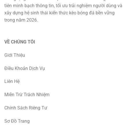
tiên minh bạch thông tin, tối ưu trải nghiệm người dùng và
xây dựng hệ sinh thái kiến thức kèo bóng đá bền vững
trong năm 2026.
VỀ CHÚNG TÔI
Giới Thiệu
Điều Khoản Dịch Vụ
Liên Hệ
Miễn Trừ Trách Nhiệm
Chính Sách Riêng Tư
Sơ Đồ Trang