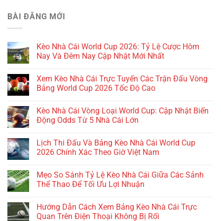
BÀI ĐĂNG MỚI
Kèo Nhà Cái World Cup 2026: Tỷ Lệ Cược Hôm
Nay Và Đêm Nay Cập Nhật Mới Nhất
Xem Kèo Nhà Cái Trực Tuyến Các Trận Đấu Vòng
Bảng World Cup 2026 Tốc Độ Cao
Kèo Nhà Cái Vòng Loại World Cup: Cập Nhật Biến
Động Odds Từ 5 Nhà Cái Lớn
Lịch Thi Đấu Và Bảng Kèo Nhà Cái World Cup
2026 Chính Xác Theo Giờ Việt Nam
Mẹo So Sánh Tỷ Lệ Kèo Nhà Cái Giữa Các Sảnh
Thể Thao Để Tối Ưu Lợi Nhuận
Hướng Dẫn Cách Xem Bảng Kèo Nhà Cái Trực
Quan Trên Điện Thoại Không Bị Rối