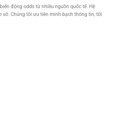
ệu biến động odds từ nhiều nguồn quốc tế. Hệ
ở. Chúng tôi ưu tiên minh bạch thông tin, tối