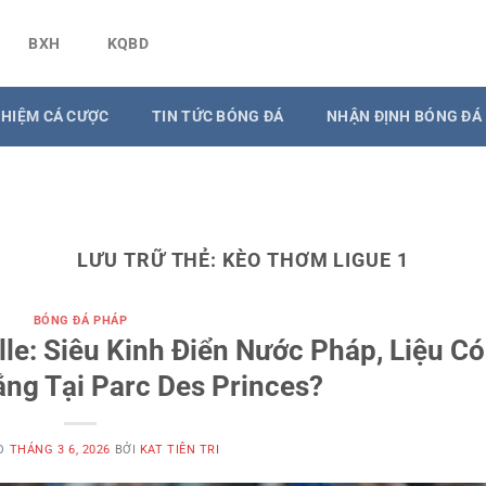
BXH
KQBD
GHIỆM CÁ CƯỢC
TIN TỨC BÓNG ĐÁ
NHẬN ĐỊNH BÓNG ĐÁ
LƯU TRỮ THẺ:
KÈO THƠM LIGUE 1
BÓNG ĐÁ PHÁP
le: Siêu Kinh Điển Nước Pháp, Liệu Có
ng Tại Parc Des Princes?
ÀO
THÁNG 3 6, 2026
BỞI
KAT TIÊN TRI