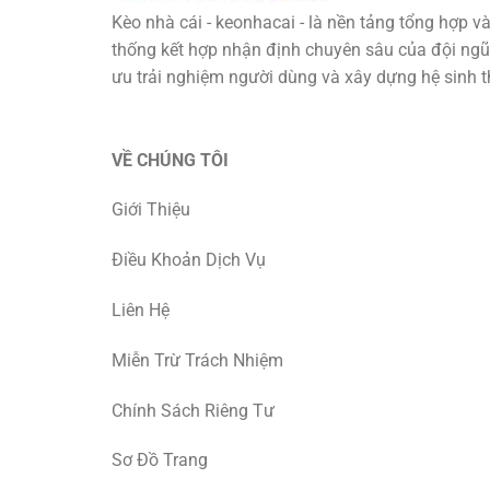
Kèo nhà cái - keonhacai - là nền tảng tổng hợp và
thống kết hợp nhận định chuyên sâu của đội ngũ 
ưu trải nghiệm người dùng và xây dựng hệ sinh 
VỀ CHÚNG TÔI
Giới Thiệu
Điều Khoản Dịch Vụ
Liên Hệ
Miễn Trừ Trách Nhiệm
Chính Sách Riêng Tư
Sơ Đồ Trang