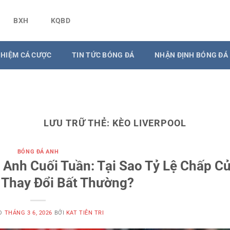
BXH
KQBD
GHIỆM CÁ CƯỢC
TIN TỨC BÓNG ĐÁ
NHẬN ĐỊNH BÓNG ĐÁ
LƯU TRỮ THẺ:
KÈO LIVERPOOL
BÓNG ĐÁ ANH
Anh Cuối Tuần: Tại Sao Tỷ Lệ Chấp C
 Thay Đổi Bất Thường?
ÀO
THÁNG 3 6, 2026
BỞI
KAT TIÊN TRI