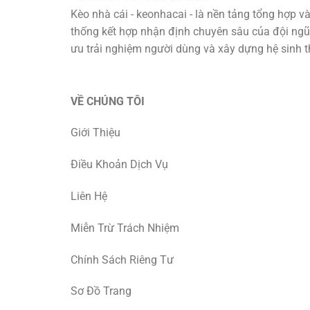
Kèo nhà cái - keonhacai - là nền tảng tổng hợp và
thống kết hợp nhận định chuyên sâu của đội ngũ 
ưu trải nghiệm người dùng và xây dựng hệ sinh 
VỀ CHÚNG TÔI
Giới Thiệu
Điều Khoản Dịch Vụ
Liên Hệ
Miễn Trừ Trách Nhiệm
Chính Sách Riêng Tư
Sơ Đồ Trang