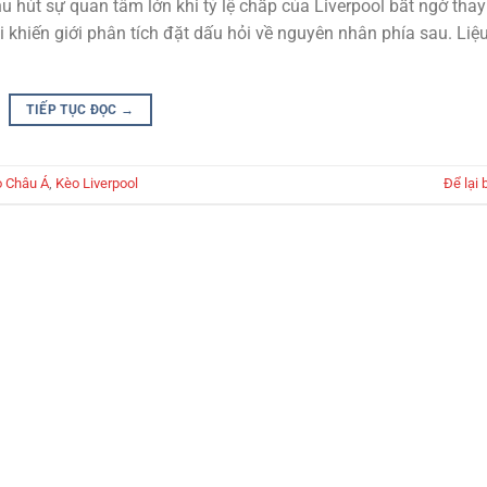
 hút sự quan tâm lớn khi tỷ lệ chấp của Liverpool bất ngờ thay
ái khiến giới phân tích đặt dấu hỏi về nguyên nhân phía sau. Liệ
TIẾP TỤC ĐỌC
→
 Châu Á
,
Kèo Liverpool
Để lại 