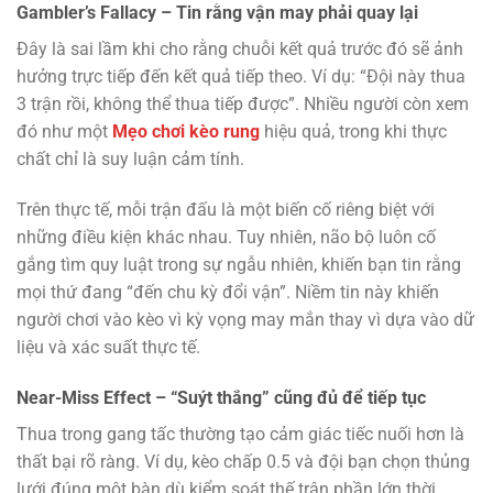
Gambler’s Fallacy – Tin rằng vận may phải quay lại
Đây là sai lầm khi cho rằng chuỗi kết quả trước đó sẽ ảnh
hưởng trực tiếp đến kết quả tiếp theo. Ví dụ: “Đội này thua
3 trận rồi, không thể thua tiếp được”. Nhiều người còn xem
đó như một
Mẹo chơi kèo rung
hiệu quả, trong khi thực
chất chỉ là suy luận cảm tính.
Trên thực tế, mỗi trận đấu là một biến cố riêng biệt với
những điều kiện khác nhau. Tuy nhiên, não bộ luôn cố
gắng tìm quy luật trong sự ngẫu nhiên, khiến bạn tin rằng
mọi thứ đang “đến chu kỳ đổi vận”. Niềm tin này khiến
người chơi vào kèo vì kỳ vọng may mắn thay vì dựa vào dữ
liệu và xác suất thực tế.
Near-Miss Effect – “Suýt thắng” cũng đủ để tiếp tục
Thua trong gang tấc thường tạo cảm giác tiếc nuối hơn là
thất bại rõ ràng. Ví dụ, kèo chấp 0.5 và đội bạn chọn thủng
lưới đúng một bàn dù kiểm soát thế trận phần lớn thời