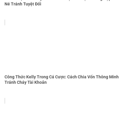
Né Tránh Tuyệt Đối
Công Thức Kelly Trong Cá Cược: Cách Chia Vốn Thông Minh
Tránh Cháy Tài Khoản