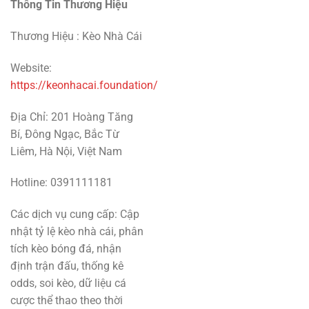
Thông Tin Thương Hiệu
Thương Hiệu : Kèo Nhà Cái
Website:
https://keonhacai.foundation/
Địa Chỉ: 201 Hoàng Tăng
Bí, Đông Ngạc, Bắc Từ
Liêm, Hà Nội, Việt Nam
Hotline: 0391111181
Các dịch vụ cung cấp: Cập
nhật tỷ lệ kèo nhà cái, phân
tích kèo bóng đá, nhận
định trận đấu, thống kê
odds, soi kèo, dữ liệu cá
cược thể thao theo thời