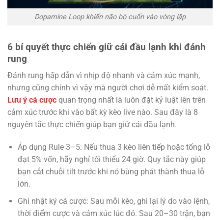
Dopamine Loop khiến não bộ cuốn vào vòng lặp
6 bí quyết thực chiến giữ cái đầu lạnh khi đánh
rung
Đánh rung hấp dẫn vì nhịp độ nhanh và cảm xúc mạnh,
nhưng cũng chính vì vậy mà người chơi dễ mất kiểm soát.
Lưu ý cá cược
quan trọng nhất là luôn đặt kỷ luật lên trên
cảm xúc trước khi vào bất kỳ kèo live nào. Sau đây là 8
nguyên tắc thực chiến giúp bạn giữ cái đầu lạnh.
Áp dụng Rule 3–5: Nếu thua 3 kèo liên tiếp hoặc tổng lỗ
đạt 5% vốn, hãy nghỉ tối thiểu 24 giờ. Quy tắc này giúp
bạn cắt chuỗi tilt trước khi nó bùng phát thành thua lỗ
lớn.
Ghi nhật ký cá cược: Sau mỗi kèo, ghi lại lý do vào lệnh,
thời điểm cược và cảm xúc lúc đó. Sau 20–30 trận, bạn