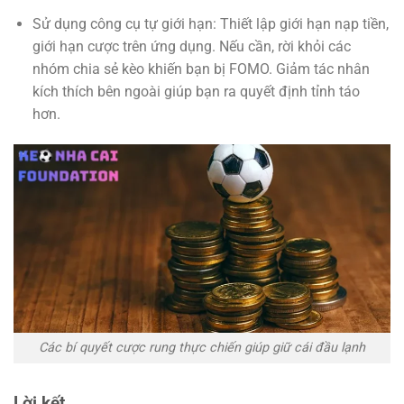
Sử dụng công cụ tự giới hạn: Thiết lập giới hạn nạp tiền,
giới hạn cược trên ứng dụng. Nếu cần, rời khỏi các
nhóm chia sẻ kèo khiến bạn bị FOMO. Giảm tác nhân
kích thích bên ngoài giúp bạn ra quyết định tỉnh táo
hơn.
Các bí quyết cược rung thực chiến giúp giữ cái đầu lạnh
Lời kết