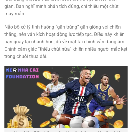
gian. Bạn nghĩ mình phân tích đúng, chỉ thiếu một chút
may mắn.
Não bộ xử lý tình huống “gần trúng” gần giống với chiến
thắng, nên vẫn kích hoạt động lực tiếp tục. Điều này khiến
bạn quay lại nhanh hơn, dù về mặt tài chính vẫn đang âm.
Chính cảm giác “thiếu chút nữa” khiến nhiều người mắc kẹt
trong chuỗi thua dài.