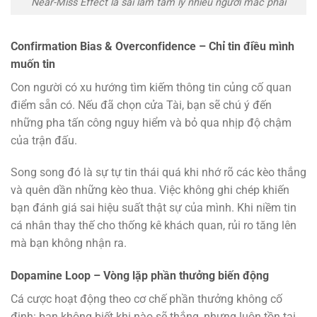
Near-Miss Effect là sai lầm tâm lý nhiều người mắc phải
Confirmation Bias & Overconfidence – Chỉ tin điều mình
muốn tin
Con người có xu hướng tìm kiếm thông tin củng cố quan
điểm sẵn có. Nếu đã chọn cửa Tài, bạn sẽ chú ý đến
những pha tấn công nguy hiểm và bỏ qua nhịp độ chậm
của trận đấu.
Song song đó là sự tự tin thái quá khi nhớ rõ các kèo thắng
và quên dần những kèo thua. Việc không ghi chép khiến
bạn đánh giá sai hiệu suất thật sự của mình. Khi niềm tin
cá nhân thay thế cho thống kê khách quan, rủi ro tăng lên
mà bạn không nhận ra.
Dopamine Loop – Vòng lặp phần thưởng biến động
Cá cược hoạt động theo cơ chế phần thưởng không cố
định: bạn không biết khi nào sẽ thắng, nhưng luôn tồn tại