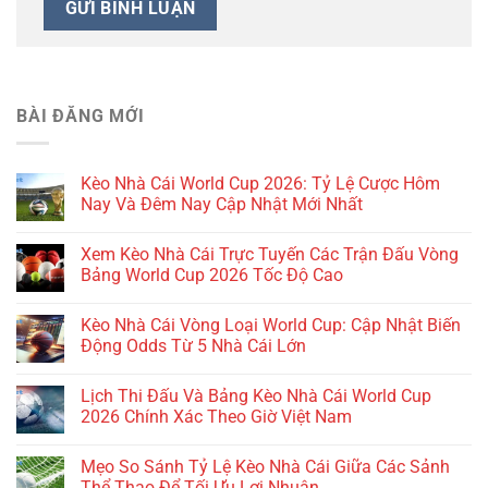
BÀI ĐĂNG MỚI
Kèo Nhà Cái World Cup 2026: Tỷ Lệ Cược Hôm
Nay Và Đêm Nay Cập Nhật Mới Nhất
Xem Kèo Nhà Cái Trực Tuyến Các Trận Đấu Vòng
Bảng World Cup 2026 Tốc Độ Cao
Kèo Nhà Cái Vòng Loại World Cup: Cập Nhật Biến
Động Odds Từ 5 Nhà Cái Lớn
Lịch Thi Đấu Và Bảng Kèo Nhà Cái World Cup
2026 Chính Xác Theo Giờ Việt Nam
Mẹo So Sánh Tỷ Lệ Kèo Nhà Cái Giữa Các Sảnh
Thể Thao Để Tối Ưu Lợi Nhuận