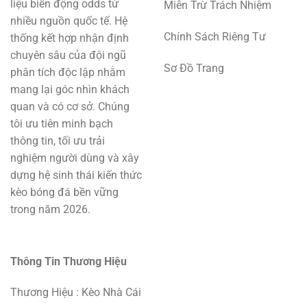
liệu biến động odds từ
Miễn Trừ Trách Nhiệm
nhiều nguồn quốc tế. Hệ
Chính Sách Riêng Tư
thống kết hợp nhận định
chuyên sâu của đội ngũ
Sơ Đồ Trang
phân tích độc lập nhằm
mang lại góc nhìn khách
quan và có cơ sở. Chúng
tôi ưu tiên minh bạch
thông tin, tối ưu trải
nghiệm người dùng và xây
dựng hệ sinh thái kiến thức
kèo bóng đá bền vững
trong năm 2026.
Thông Tin Thương Hiệu
Thương Hiệu : Kèo Nhà Cái