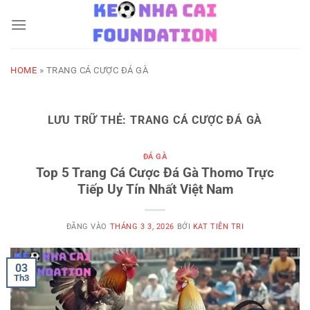
Bỏ
qua
nội
dung
HOME
»
TRANG CÁ CƯỢC ĐÁ GÀ
LƯU TRỮ THẺ:
TRANG CÁ CƯỢC ĐÁ GÀ
ĐÁ GÀ
Top 5 Trang Cá Cược Đá Gà Thomo Trực
Tiếp Uy Tín Nhất Việt Nam
ĐĂNG VÀO
THÁNG 3 3, 2026
BỞI
KAT TIÊN TRI
03
Th3