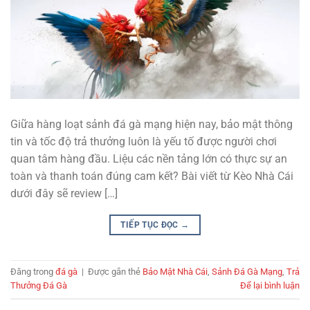
Giữa hàng loạt sảnh đá gà mạng hiện nay, bảo mật thông
tin và tốc độ trả thưởng luôn là yếu tố được người chơi
quan tâm hàng đầu. Liệu các nền tảng lớn có thực sự an
toàn và thanh toán đúng cam kết? Bài viết từ Kèo Nhà Cái
dưới đây sẽ review […]
TIẾP TỤC ĐỌC
→
Đăng trong
đá gà
|
Được gắn thẻ
Bảo Mật Nhà Cái
,
Sảnh Đá Gà Mạng
,
Trả
Thưởng Đá Gà
Để lại bình luận