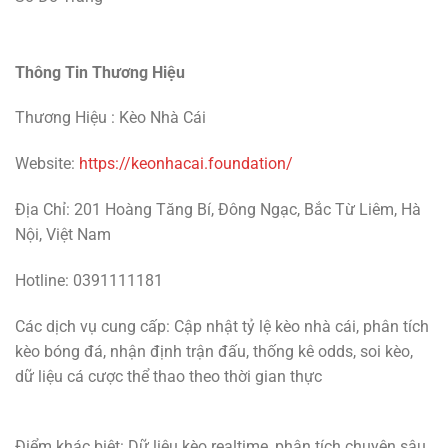
Thông Tin Thương Hiệu
Thương Hiệu : Kèo Nhà Cái
Website:
https://keonhacai.foundation/
Địa Chỉ: 201 Hoàng Tăng Bí, Đông Ngạc, Bắc Từ Liêm, Hà
Nội, Việt Nam
Hotline: 0391111181
Các dịch vụ cung cấp: Cập nhật tỷ lệ kèo nhà cái, phân tích
kèo bóng đá, nhận định trận đấu, thống kê odds, soi kèo,
dữ liệu cá cược thể thao theo thời gian thực
Điểm khác biệt: Dữ liệu kèo realtime, phân tích chuyên sâu,