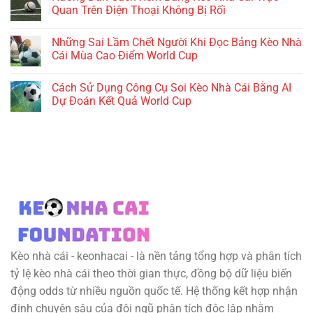
Quan Trên Điện Thoại Không Bị Rối
Những Sai Lầm Chết Người Khi Đọc Bảng Kèo Nhà
Cái Mùa Cao Điểm World Cup
Cách Sử Dụng Công Cụ Soi Kèo Nhà Cái Bằng AI
Dự Đoán Kết Quả World Cup
Kèo nhà cái - keonhacai - là nền tảng tổng hợp và phân tích
tỷ lệ kèo nhà cái theo thời gian thực, đồng bộ dữ liệu biến
động odds từ nhiều nguồn quốc tế. Hệ thống kết hợp nhận
định chuyên sâu của đội ngũ phân tích độc lập nhằm