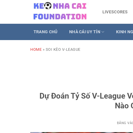
Bỏ
qua
LIVESCORES
nội
dung
TRANG CHỦ
NHÀ CÁI UY TÍN
KINH N
HOME
»
SOI KÈO V-LEAGUE
Dự Đoán Tỷ Số V-League Vò
Nào 
ĐĂNG V