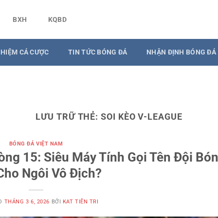
BXH
KQBD
GHIỆM CÁ CƯỢC
TIN TỨC BÓNG ĐÁ
NHẬN ĐỊNH BÓNG ĐÁ
LƯU TRỮ THẺ:
SOI KÈO V-LEAGUE
BÓNG ĐÁ VIỆT NAM
ng 15: Siêu Máy Tính Gọi Tên Đội Bó
Cho Ngôi Vô Địch?
ÀO
THÁNG 3 6, 2026
BỞI
KAT TIÊN TRI