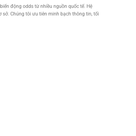
ệu biến động odds từ nhiều nguồn quốc tế. Hệ
ở. Chúng tôi ưu tiên minh bạch thông tin, tối