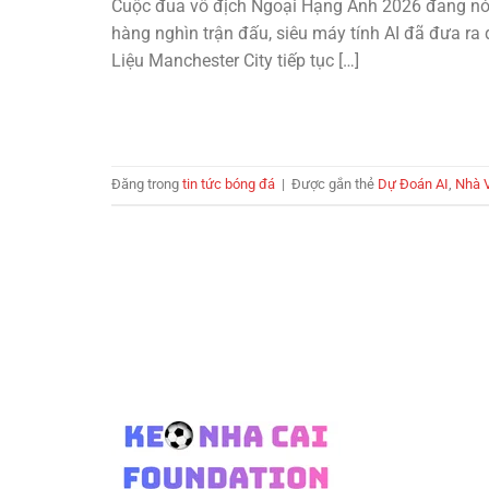
Cuộc đua vô địch Ngoại Hạng Anh 2026 đang nóng
hàng nghìn trận đấu, siêu máy tính AI đã đưa r
Liệu Manchester City tiếp tục […]
Đăng trong
tin tức bóng đá
|
Được gắn thẻ
Dự Đoán AI
,
Nhà 