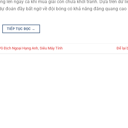
 lên ngay cả khi mùa giải còn chưa khởi tranh. Dựa trên dữ li
a dự đoán đầy bất ngờ về đội bóng có khả năng đăng quang cao 
TIẾP TỤC ĐỌC
→
Vô Địch Ngoại Hạng Anh
,
Siêu Máy Tính
Để lại 