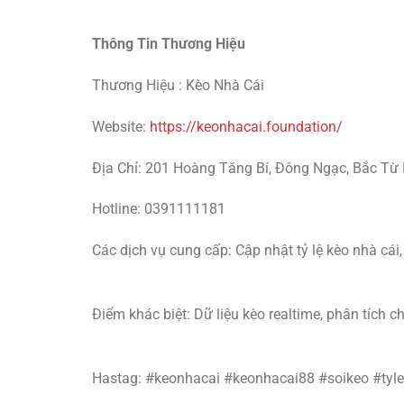
Thông Tin Thương Hiệu
Thương Hiệu : Kèo Nhà Cái
Website:
https://keonhacai.foundation/
Địa Chỉ: 201 Hoàng Tăng Bí, Đông Ngạc, Bắc Từ 
Hotline: 0391111181
Các dịch vụ cung cấp: Cập nhật tỷ lệ kèo nhà cái,
Điểm khác biệt: Dữ liệu kèo realtime, phân tích c
Hastag: #keonhacai #keonhacai88 #soikeo #ty