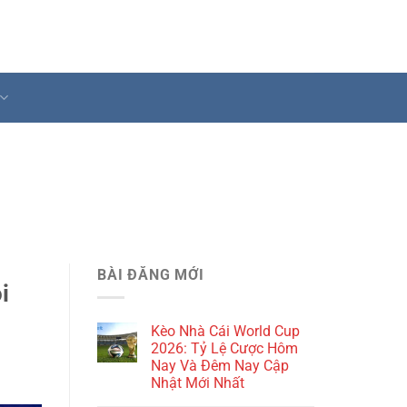
BÀI ĐĂNG MỚI
i
Kèo Nhà Cái World Cup
2026: Tỷ Lệ Cược Hôm
Nay Và Đêm Nay Cập
Nhật Mới Nhất