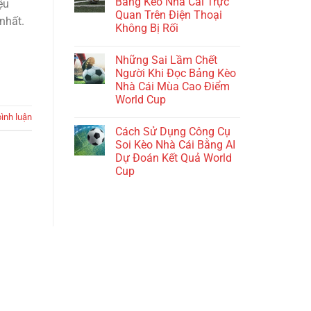
Bảng Kèo Nhà Cái Trực
ệu
Quan Trên Điện Thoại
nhất.
Không Bị Rối
Những Sai Lầm Chết
Người Khi Đọc Bảng Kèo
Nhà Cái Mùa Cao Điểm
World Cup
bình luận
Cách Sử Dụng Công Cụ
Soi Kèo Nhà Cái Bằng AI
Dự Đoán Kết Quả World
Cup