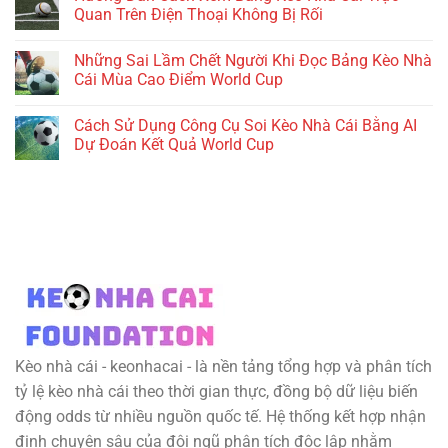
Quan Trên Điện Thoại Không Bị Rối
Những Sai Lầm Chết Người Khi Đọc Bảng Kèo Nhà
Cái Mùa Cao Điểm World Cup
Cách Sử Dụng Công Cụ Soi Kèo Nhà Cái Bằng AI
Dự Đoán Kết Quả World Cup
Kèo nhà cái - keonhacai - là nền tảng tổng hợp và phân tích
tỷ lệ kèo nhà cái theo thời gian thực, đồng bộ dữ liệu biến
động odds từ nhiều nguồn quốc tế. Hệ thống kết hợp nhận
định chuyên sâu của đội ngũ phân tích độc lập nhằm