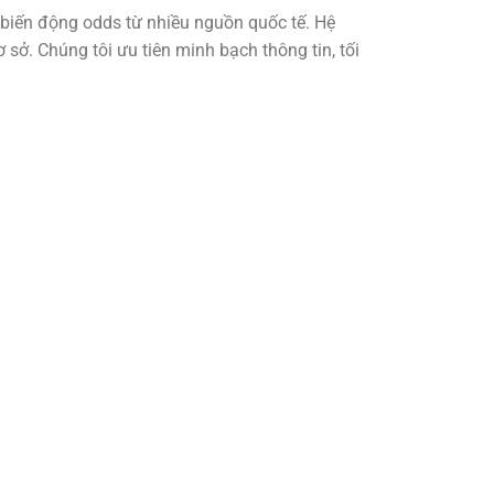
ệu biến động odds từ nhiều nguồn quốc tế. Hệ
ở. Chúng tôi ưu tiên minh bạch thông tin, tối