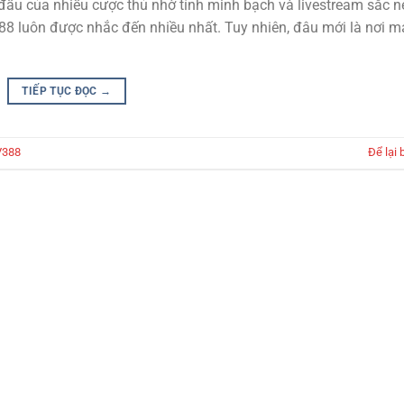
đầu của nhiều cược thủ nhờ tính minh bạch và livestream sắc né
88 luôn được nhắc đến nhiều nhất. Tuy nhiên, đâu mới là nơi m
TIẾP TỤC ĐỌC
→
V388
Để lại 