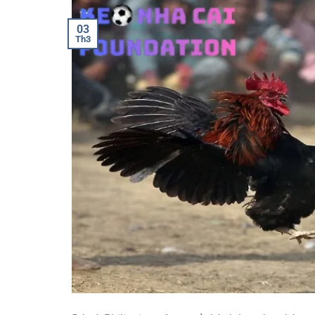
03
Th3