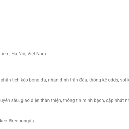
Liêm, Hà Nội, Việt Nam
 phân tích kèo bóng đá, nhận định trận đấu, thống kê odds, soi k
huyên sâu, giao diện thân thiện, thông tin minh bạch, cập nhật 
lekeo #keobongda