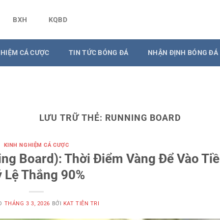
BXH
KQBD
GHIỆM CÁ CƯỢC
TIN TỨC BÓNG ĐÁ
NHẬN ĐỊNH BÓNG ĐÁ
LƯU TRỮ THẺ:
RUNNING BOARD
KINH NGHIỆM CÁ CƯỢC
ng Board): Thời Điểm Vàng Để Vào Ti
ỷ Lệ Thắng 90%
ÀO
THÁNG 3 3, 2026
BỞI
KAT TIÊN TRI