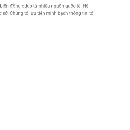
ệu biến động odds từ nhiều nguồn quốc tế. Hệ
ở. Chúng tôi ưu tiên minh bạch thông tin, tối