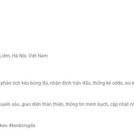
Liêm, Hà Nội, Việt Nam
 phân tích kèo bóng đá, nhận định trận đấu, thống kê odds, soi k
huyên sâu, giao diện thân thiện, thông tin minh bạch, cập nhật 
lekeo #keobongda