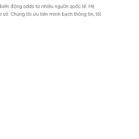
ệu biến động odds từ nhiều nguồn quốc tế. Hệ
ở. Chúng tôi ưu tiên minh bạch thông tin, tối