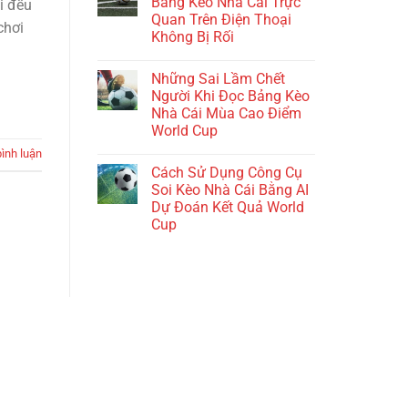
Bảng Kèo Nhà Cái Trực
i đều
Quan Trên Điện Thoại
chơi
Không Bị Rối
Những Sai Lầm Chết
Người Khi Đọc Bảng Kèo
Nhà Cái Mùa Cao Điểm
World Cup
bình luận
Cách Sử Dụng Công Cụ
Soi Kèo Nhà Cái Bằng AI
Dự Đoán Kết Quả World
Cup