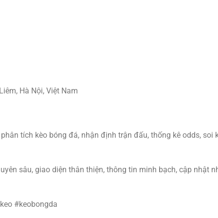
Liêm, Hà Nội, Việt Nam
 phân tích kèo bóng đá, nhận định trận đấu, thống kê odds, soi k
huyên sâu, giao diện thân thiện, thông tin minh bạch, cập nhật 
lekeo #keobongda