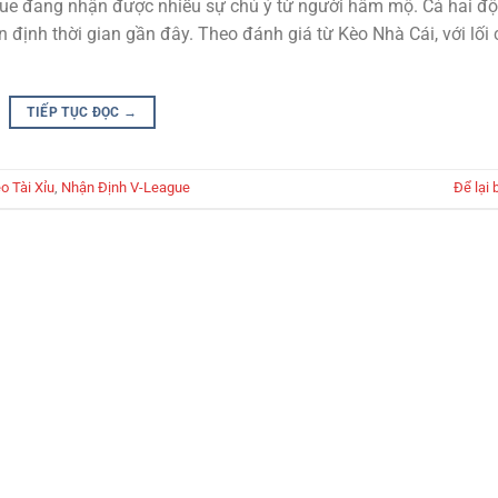
gue đang nhận được nhiều sự chú ý từ người hâm mộ. Cả hai độ
định thời gian gần đây. Theo đánh giá từ Kèo Nhà Cái, với lối 
TIẾP TỤC ĐỌC
→
o Tài Xỉu
,
Nhận Định V-League
Để lại 