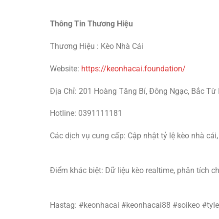
Thông Tin Thương Hiệu
Thương Hiệu : Kèo Nhà Cái
Website:
https://keonhacai.foundation/
Địa Chỉ: 201 Hoàng Tăng Bí, Đông Ngạc, Bắc Từ 
Hotline: 0391111181
Các dịch vụ cung cấp: Cập nhật tỷ lệ kèo nhà cái,
Điểm khác biệt: Dữ liệu kèo realtime, phân tích c
Hastag: #keonhacai #keonhacai88 #soikeo #ty