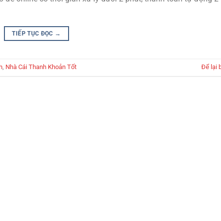
TIẾP TỤC ĐỌC
→
h
,
Nhà Cái Thanh Khoản Tốt
Để lại 