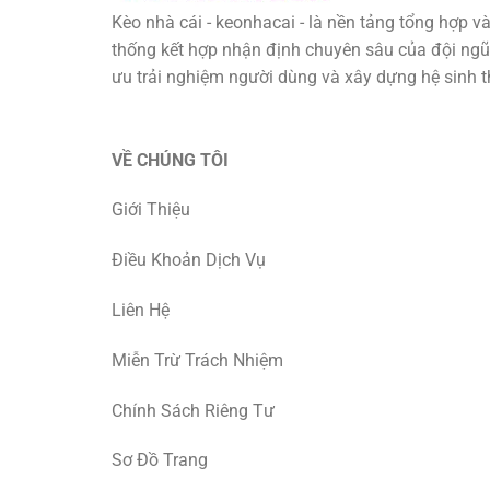
Kèo nhà cái - keonhacai - là nền tảng tổng hợp và
thống kết hợp nhận định chuyên sâu của đội ngũ 
ưu trải nghiệm người dùng và xây dựng hệ sinh 
VỀ CHÚNG TÔI
Giới Thiệu
Điều Khoản Dịch Vụ
Liên Hệ
Miễn Trừ Trách Nhiệm
Chính Sách Riêng Tư
Sơ Đồ Trang