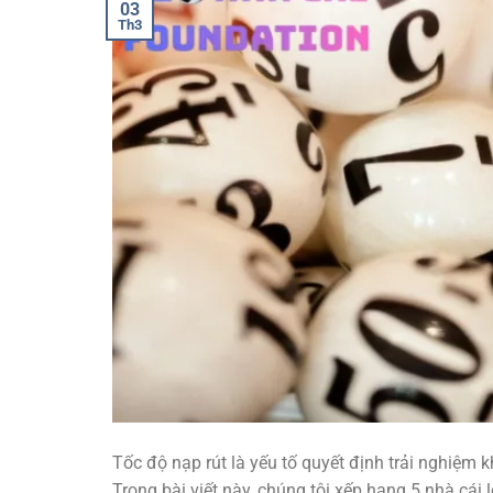
03
Th3
Tốc độ nạp rút là yếu tố quyết định trải nghiệm k
Trong bài viết này, chúng tôi xếp hạng 5 nhà cái 