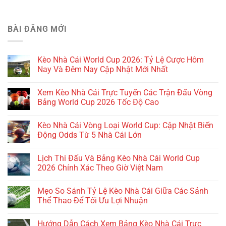
BÀI ĐĂNG MỚI
Kèo Nhà Cái World Cup 2026: Tỷ Lệ Cược Hôm
Nay Và Đêm Nay Cập Nhật Mới Nhất
Xem Kèo Nhà Cái Trực Tuyến Các Trận Đấu Vòng
Bảng World Cup 2026 Tốc Độ Cao
Kèo Nhà Cái Vòng Loại World Cup: Cập Nhật Biến
Động Odds Từ 5 Nhà Cái Lớn
Lịch Thi Đấu Và Bảng Kèo Nhà Cái World Cup
2026 Chính Xác Theo Giờ Việt Nam
Mẹo So Sánh Tỷ Lệ Kèo Nhà Cái Giữa Các Sảnh
Thể Thao Để Tối Ưu Lợi Nhuận
Hướng Dẫn Cách Xem Bảng Kèo Nhà Cái Trực