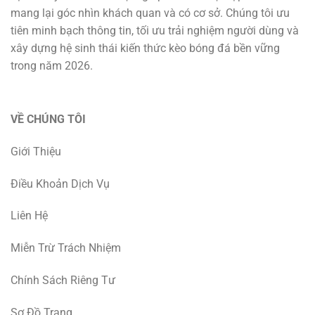
mang lại góc nhìn khách quan và có cơ sở. Chúng tôi ưu
tiên minh bạch thông tin, tối ưu trải nghiệm người dùng và
xây dựng hệ sinh thái kiến thức kèo bóng đá bền vững
trong năm 2026.
VỀ CHÚNG TÔI
Giới Thiệu
Điều Khoản Dịch Vụ
Liên Hệ
Miễn Trừ Trách Nhiệm
Chính Sách Riêng Tư
Sơ Đồ Trang