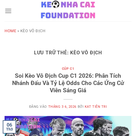
Bỏ
qua
nội
dung
HOME
»
KÈO VÔ ĐỊCH
LƯU TRỮ THẺ:
KÈO VÔ ĐỊCH
CÚP C1
Soi Kèo Vô Địch Cup C1 2026: Phân Tích
Nhánh Đấu Và Tỷ Lệ Odds Cho Các Ứng Cử
Viên Sáng Giá
ĐĂNG VÀO
THÁNG 3 6, 2026
BỞI
KAT TIÊN TRI
06
Th3