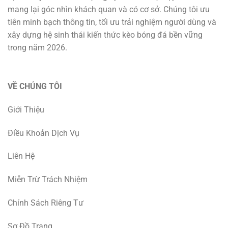
mang lại góc nhìn khách quan và có cơ sở. Chúng tôi ưu
tiên minh bạch thông tin, tối ưu trải nghiệm người dùng và
xây dựng hệ sinh thái kiến thức kèo bóng đá bền vững
trong năm 2026.
VỀ CHÚNG TÔI
Giới Thiệu
Điều Khoản Dịch Vụ
Liên Hệ
Miễn Trừ Trách Nhiệm
Chính Sách Riêng Tư
Sơ Đồ Trang