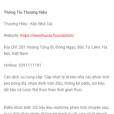
Thông Tin Thương Hiệu
Thương Hiệu : Kèo Nhà Cái
Website:
https://keonhacai.foundation/
Địa Chỉ: 201 Hoàng Tăng Bí, Đông Ngạc, Bắc Từ Liêm, Hà
Nội, Việt Nam
Hotline: 0391111181
Các dịch vụ cung cấp: Cập nhật tỷ lệ kèo nhà cái, phân tích
kèo bóng đá, nhận định trận đấu, thống kê odds, soi kèo,
dữ liệu cá cược thể thao theo thời gian thực
Điểm khác biệt: Dữ liệu kèo realtime, phân tích chuyên sâu,
giao diện thân thiện, thông tin minh bạch, cập nhật nhanh,