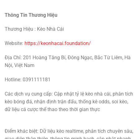
Thông Tin Thương Hiệu
Thương Hiệu : Kèo Nhà Cái
Website:
https://keonhacai.foundation/
Địa Chỉ: 201 Hoàng Tăng Bí, Đông Ngạc, Bắc Từ Liêm, Hà
Nội, Việt Nam
Hotline: 0391111181
Các dịch vụ cung cấp: Cập nhật tỷ lệ kèo nhà cái, phân tích
kèo bóng đá, nhận định trận đấu, thống kê odds, soi kèo,
dữ liệu cá cược thể thao theo thời gian thực
Điểm khác biệt: Dữ liệu kèo realtime, phân tích chuyên sâu,
giao diện thân thiện, thông tin minh bạch, cập nhật nhanh,