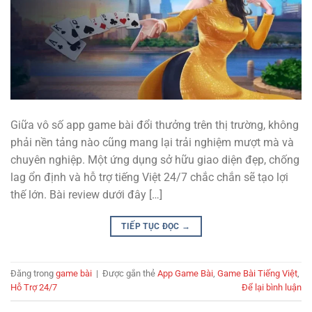
Giữa vô số app game bài đổi thưởng trên thị trường, không
phải nền tảng nào cũng mang lại trải nghiệm mượt mà và
chuyên nghiệp. Một ứng dụng sở hữu giao diện đẹp, chống
lag ổn định và hỗ trợ tiếng Việt 24/7 chắc chắn sẽ tạo lợi
thế lớn. Bài review dưới đây […]
TIẾP TỤC ĐỌC
→
Đăng trong
game bài
|
Được gắn thẻ
App Game Bài
,
Game Bài Tiếng Việt
,
Hỗ Trợ 24/7
Để lại bình luận