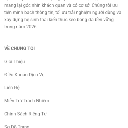
mang lại góc nhìn khách quan và có cơ sở. Chúng tôi ưu
tiên minh bạch thông tin, tối ưu trải nghiệm người dùng và
xây dựng hệ sinh thái kiến thức kèo bóng đá bền vững
trong năm 2026.
VỀ CHÚNG TÔI
Giới Thiệu
Điều Khoản Dịch Vụ
Liên Hệ
Miễn Trừ Trách Nhiệm
Chính Sách Riêng Tư
Sơ Đồ Trang