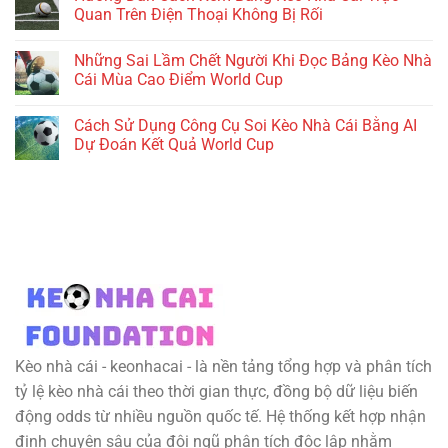
Quan Trên Điện Thoại Không Bị Rối
Những Sai Lầm Chết Người Khi Đọc Bảng Kèo Nhà
Cái Mùa Cao Điểm World Cup
Cách Sử Dụng Công Cụ Soi Kèo Nhà Cái Bằng AI
Dự Đoán Kết Quả World Cup
Kèo nhà cái - keonhacai - là nền tảng tổng hợp và phân tích
tỷ lệ kèo nhà cái theo thời gian thực, đồng bộ dữ liệu biến
động odds từ nhiều nguồn quốc tế. Hệ thống kết hợp nhận
định chuyên sâu của đội ngũ phân tích độc lập nhằm