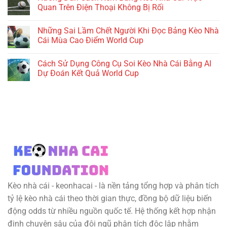
Quan Trên Điện Thoại Không Bị Rối
Những Sai Lầm Chết Người Khi Đọc Bảng Kèo Nhà
Cái Mùa Cao Điểm World Cup
Cách Sử Dụng Công Cụ Soi Kèo Nhà Cái Bằng AI
Dự Đoán Kết Quả World Cup
Kèo nhà cái - keonhacai - là nền tảng tổng hợp và phân tích
tỷ lệ kèo nhà cái theo thời gian thực, đồng bộ dữ liệu biến
động odds từ nhiều nguồn quốc tế. Hệ thống kết hợp nhận
định chuyên sâu của đội ngũ phân tích độc lập nhằm