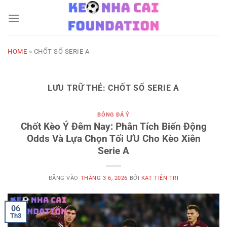
Bỏ
qua
nội
dung
HOME
»
CHỐT SỐ SERIE A
LƯU TRỮ THẺ:
CHỐT SỐ SERIE A
BÓNG ĐÁ Ý
Chốt Kèo Ý Đêm Nay: Phân Tích Biến Động
Odds Và Lựa Chọn Tối ƯU Cho Kèo Xiên
Serie A
ĐĂNG VÀO
THÁNG 3 6, 2026
BỞI
KAT TIÊN TRI
06
Th3