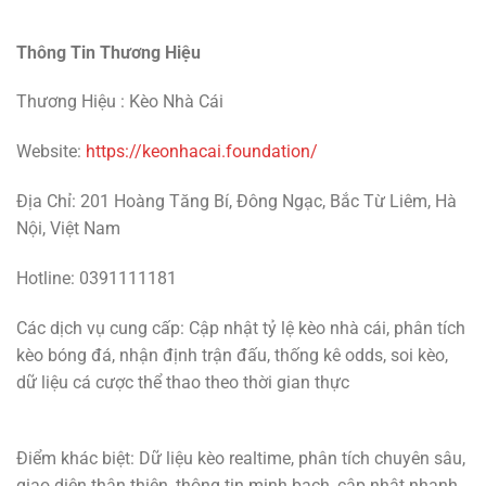
Thông Tin Thương Hiệu
Thương Hiệu : Kèo Nhà Cái
Website:
https://keonhacai.foundation/
Địa Chỉ: 201 Hoàng Tăng Bí, Đông Ngạc, Bắc Từ Liêm, Hà
Nội, Việt Nam
Hotline: 0391111181
Các dịch vụ cung cấp: Cập nhật tỷ lệ kèo nhà cái, phân tích
kèo bóng đá, nhận định trận đấu, thống kê odds, soi kèo,
dữ liệu cá cược thể thao theo thời gian thực
Điểm khác biệt: Dữ liệu kèo realtime, phân tích chuyên sâu,
giao diện thân thiện, thông tin minh bạch, cập nhật nhanh,