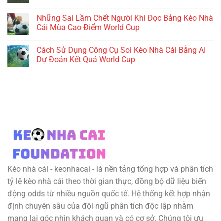
Những Sai Lầm Chết Người Khi Đọc Bảng Kèo Nhà
Cái Mùa Cao Điểm World Cup
Cách Sử Dụng Công Cụ Soi Kèo Nhà Cái Bằng AI
Dự Đoán Kết Quả World Cup
Kèo nhà cái - keonhacai - là nền tảng tổng hợp và phân tích
tỷ lệ kèo nhà cái theo thời gian thực, đồng bộ dữ liệu biến
động odds từ nhiều nguồn quốc tế. Hệ thống kết hợp nhận
định chuyên sâu của đội ngũ phân tích độc lập nhằm
mang lại góc nhìn khách quan và có cơ sở. Chúng tôi ưu