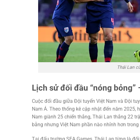
Thái Lan cũ
Lịch sử đối đầu “nóng bỏng” 
Cuộc đối đầu giữa Đội tuyển Việt Nam và Đội tuy
Nam Á. Theo thống kê cập nhật đến năm 2025, ha
Nam giành 25 chiến thắng, Thái Lan thắng 22 trậ
bằng nhưng Việt Nam phần nào nhỉnh hơn trong
Tại đấu trường SEA Games, Thái Lan từng là đối 