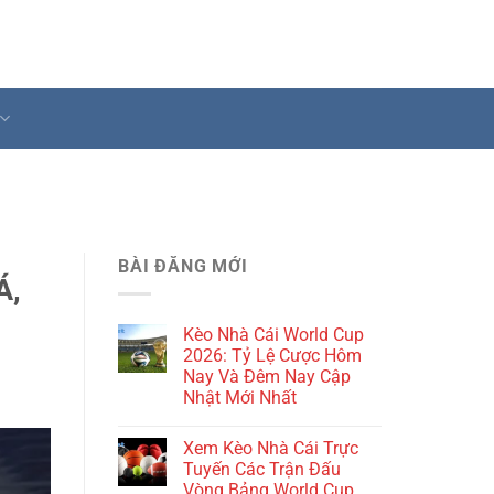
BÀI ĐĂNG MỚI
Á,
Kèo Nhà Cái World Cup
2026: Tỷ Lệ Cược Hôm
Nay Và Đêm Nay Cập
Nhật Mới Nhất
Xem Kèo Nhà Cái Trực
Tuyến Các Trận Đấu
Vòng Bảng World Cup