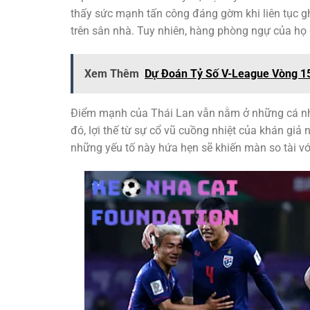
thấy sức mạnh tấn công đáng gờm khi liên tục ghi
trên sân nhà. Tuy nhiên, hàng phòng ngự của họ đô
Xem Thêm
Dự Đoán Tỷ Số V-League Vòng 15
Điểm mạnh của Thái Lan vẫn nằm ở những cá nh
đó, lợi thế từ sự cổ vũ cuồng nhiệt của khán giả
những yếu tố này hứa hẹn sẽ khiến màn so tài vớ