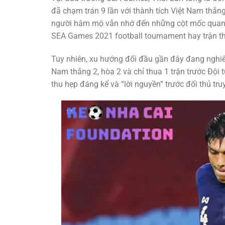
đã chạm trán 9 lần với thành tích Việt Nam thắng
người hâm mộ vẫn nhớ đến những cột mốc quan t
SEA Games 2021 football tournament hay trận th
Tuy nhiên, xu hướng đối đầu gần đây đang nghiên
Nam thắng 2, hòa 2 và chỉ thua 1 trận trước Đội
thu hẹp đáng kể và “lời nguyền” trước đối thủ tr