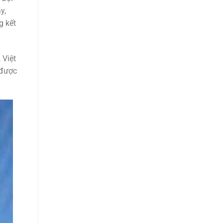
y,
g kết
 Việt
 được