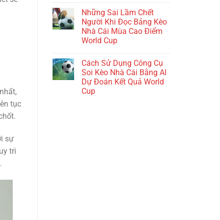
Những Sai Lầm Chết
Người Khi Đọc Bảng Kèo
Nhà Cái Mùa Cao Điểm
World Cup
Cách Sử Dụng Công Cụ
Soi Kèo Nhà Cái Bằng AI
Dự Đoán Kết Quả World
Cup
nhất,
iên tục
chốt.
ới sự
y trì
.