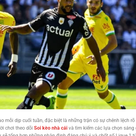
mỗi dịp cuối tuần, đặc biệt là những trận có sự chênh lệch rõ 
ời chơi theo dõi
Soi kèo nhà cái
và tìm kiếm các lựa chọn sáng 
ây sẽ tổng hợp những nhận định đáng chú ý và chốt số Ligue 1 t