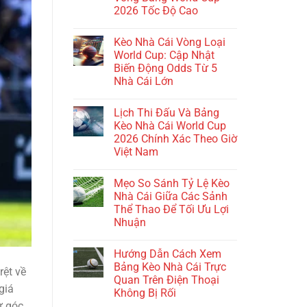
2026 Tốc Độ Cao
Kèo Nhà Cái Vòng Loại
World Cup: Cập Nhật
Biến Động Odds Từ 5
Nhà Cái Lớn
Lịch Thi Đấu Và Bảng
Kèo Nhà Cái World Cup
2026 Chính Xác Theo Giờ
Việt Nam
Mẹo So Sánh Tỷ Lệ Kèo
Nhà Cái Giữa Các Sảnh
Thể Thao Để Tối Ưu Lợi
Nhuận
Hướng Dẫn Cách Xem
Bảng Kèo Nhà Cái Trực
rệt về
Quan Trên Điện Thoại
giá
Không Bị Rối
ừ góc