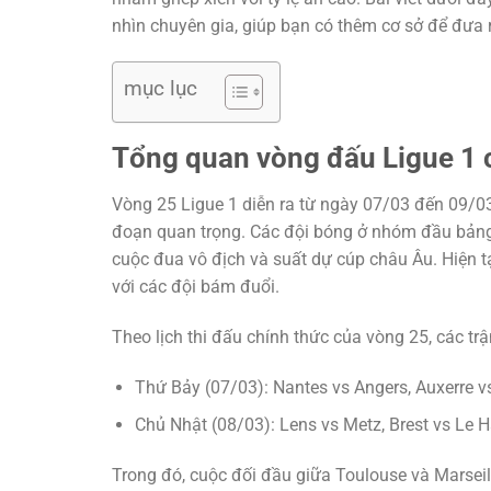
nhìn chuyên gia, giúp bạn có thêm cơ sở để đưa r
mục lục
Tổng quan vòng đấu Ligue 1 
Vòng 25 Ligue 1 diễn ra từ ngày 07/03 đến 09/0
đoạn quan trọng. Các đội bóng ở nhóm đầu bảng đ
cuộc đua vô địch và suất dự cúp châu Âu. Hiện 
với các đội bám đuổi.
Theo lịch thi đấu chính thức của vòng 25, các t
Thứ Bảy (07/03): Nantes vs Angers, Auxerre vs
Chủ Nhật (08/03): Lens vs Metz, Brest vs Le Ha
Trong đó, cuộc đối đầu giữa Toulouse và Marsei