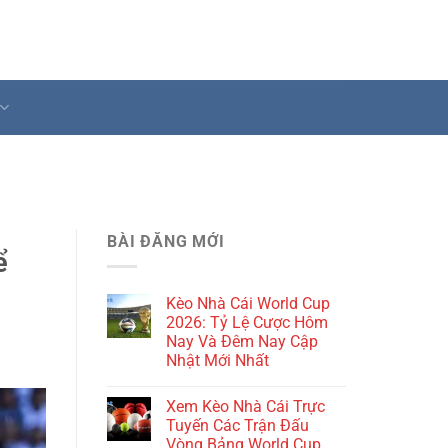
BÀI ĐĂNG MỚI
ể
Kèo Nhà Cái World Cup
2026: Tỷ Lệ Cược Hôm
Nay Và Đêm Nay Cập
Nhật Mới Nhất
Xem Kèo Nhà Cái Trực
Tuyến Các Trận Đấu
Vòng Bảng World Cup