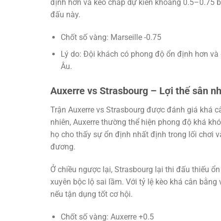
định hơn và kèo chấp dự kiến khoảng 0.5–0.75 bà
đấu này.
Chốt số vàng: Marseille -0.75
Lý do: Đội khách có phong độ ổn định hơn và đ
Âu.
Auxerre vs Strasbourg – Lợi thế sân n
Trận Auxerre vs Strasbourg được đánh giá khá c
nhiên, Auxerre thường thể hiện phong độ khá khó
họ cho thấy sự ổn định nhất định trong lối chơi 
đương.
Ở chiều ngược lại, Strasbourg lại thi đấu thiếu 
xuyên bộc lộ sai lầm. Với tỷ lệ kèo khá cân bằng
nếu tận dụng tốt cơ hội.
Chốt số vàng: Auxerre +0.5