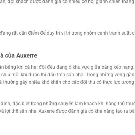
n, đội khách được đánh giá có nhiều cơ hội giành chiến thắng 
ang rất cần điểm để duy trì vị trí trong nhóm cạnh tranh suất 
hà của Auxerre
ân bằng khi cả hai đội đều đang ở khu vực giữa bảng xếp hạng.
 chịu mỗi khi được thi đấu trên sân nhà. Trong những vòng gần
và thường gây nhiều khó khăn cho các đối thủ có thực lực tương
ổn định, đặc biệt trong những chuyến làm khách khi hàng thủ thư
 và lợi thế sân nhà, Auxerre được đánh giá có khả năng tạo ra bấ