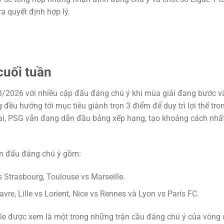
a quyết định hợp lý.
cuối tuần
3/2026 với nhiều cặp đấu đáng chú ý khi mùa giải đang bước và
ều hướng tới mục tiêu giành trọn 3 điểm để duy trì lợi thế tro
tại, PSG vẫn đang dẫn đầu bảng xếp hạng, tạo khoảng cách nhấ
rận đấu đáng chú ý gồm:
 Strasbourg, Toulouse vs Marseille.
vre, Lille vs Lorient, Nice vs Rennes và Lyon vs Paris FC.
lle được xem là một trong những trận cầu đáng chú ý của vòng