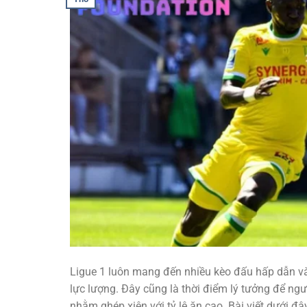
Ligue 1 luôn mang đến nhiều kèo đấu hấp dẫn vào 
lực lượng. Đây cũng là thời điểm lý tưởng để ngư
nhằm ghép xiên với tỷ lệ ăn cao. Bài viết dưới đ